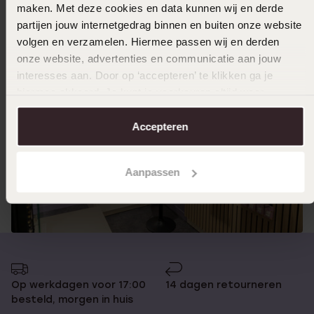
Trouwringen Haarlem
maken. Met deze cookies en data kunnen wij en derde
Verlovingsring Haarlem
partijen jouw internetgedrag binnen en buiten onze website
volgen en verzamelen. Hiermee passen wij en derden
onze website, advertenties en communicatie aan jouw
interesses aan. Door op ‘accepteren’ te klikken ga je
hiermee akkoord. Je kunt je voorkeuren altijd weer
aanpassen. Lees er meer over in ons
cookiebeleid
.
Accepteren
Aanpassen
Op werkdagen voor 17:00
14 dagen retourneren
besteld, morgen in huis