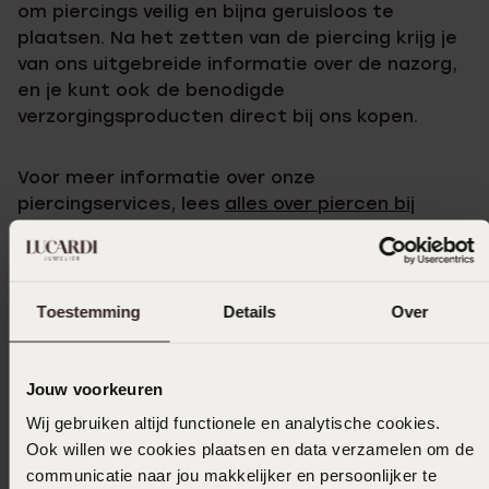
om piercings veilig en bijna geruisloos te
plaatsen. Na het zetten van de piercing krijg je
van ons uitgebreide informatie over de nazorg,
en je kunt ook de benodigde
verzorgingsproducten direct bij ons kopen.
Voor meer informatie over onze
piercingservices, lees
alles over piercen bij
Lucardi
.
Ontdek ook onze andere diensten in Haarlem:
Toestemming
Details
Over
Gaatjes schieten Haarlem
Graveren Haarlem
Jouw voorkeuren
Horloge Haarlem
Wij gebruiken altijd functionele en analytische cookies.
Ook willen we cookies plaatsen en data verzamelen om de
Oorbellen Haarlem
communicatie naar jou makkelijker en persoonlijker te