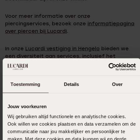
Voor meer informatie over onze
piercingservices, bezoek onze
informatiepagina
over piercen bij Lucardi
.
In onze
Lucardi vestiging in Hengelo
bieden we
een diversiteit aan services, inclusief het
zetten van piercings op professionele wijze.
Kom langs om de mogelijkheden te ontdekken
Toestemming
Details
Over
voor oor- en neuspiercings, en ervaar de
zorgvuldige service waar Lucardi om bekend
staat.
Jouw voorkeuren
Wij gebruiken altijd functionele en analytische cookies.
Voor meer details over onze piercings en om
Ook willen we cookies plaatsen en data verzamelen om de
een voorbeeld van onze werkwijze te zien,
communicatie naar jou makkelijker en persoonlijker te
nodigen wij je uit om onze
piercing
maken. Met deze cookies en data kunnen wij en derde