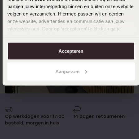
informatiesite
te bezoeken.
partijen jouw internetgedrag binnen en buiten onze website
volgen en verzamelen. Hiermee passen wij en derden
onze website, advertenties en communicatie aan jouw
interesses aan. Door op ‘accepteren’ te klikken ga je
hiermee akkoord. Je kunt je voorkeuren altijd weer
aanpassen. Lees er meer over in ons
cookiebeleid
.
Accepteren
Aanpassen
Op werkdagen voor 17:00
14 dagen retourneren
besteld, morgen in huis