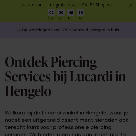
Laatste kans: 1+1 gratis op alle SALE* Shop nu!
02
20
46
19
Dagen
Uren
Min
Sec
Op werkdagen voor 17:00 besteld, morgen in huis
Ontdek Piercing
Services bij Lucardi in
Hengelo
Welkom bij de
Lucardi winkel in Hengelo
, waar je
naast een uitgebreid assortiment sieraden ook
terecht kunt voor professionele piercing
services. Wij bieden piercings aan in het platte