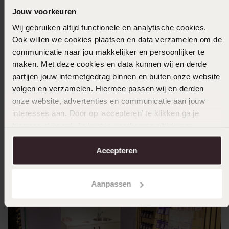
zullen de locatie van de piercing tonen voordat
Jouw voorkeuren
deze wordt aangebracht met het Studex
Wij gebruiken altijd functionele en analytische cookies.
systeem, gevolgd door een grondige uitleg over
Ook willen we cookies plaatsen en data verzamelen om de
de nazorg. Alle benodigde producten voor een
communicatie naar jou makkelijker en persoonlijker te
effectieve nazorg zijn beschikbaar in onze
maken. Met deze cookies en data kunnen wij en derde
winkel.
partijen jouw internetgedrag binnen en buiten onze website
volgen en verzamelen. Hiermee passen wij en derden
Leer meer over onze piercingservices door
onze website, advertenties en communicatie aan jouw
onze
informatiepagina over piercen
te
interesses aan. Door op ‘accepteren’ te klikken ga je
bezoeken. Voor verdere assistentie of vragen,
hiermee akkoord. Je kunt je voorkeuren altijd weer
bezoek
Lucardi juwelier Vlaardingen
.
aanpassen. Lees er meer over in ons
cookiebeleid
.
Accepteren
Aanpassen