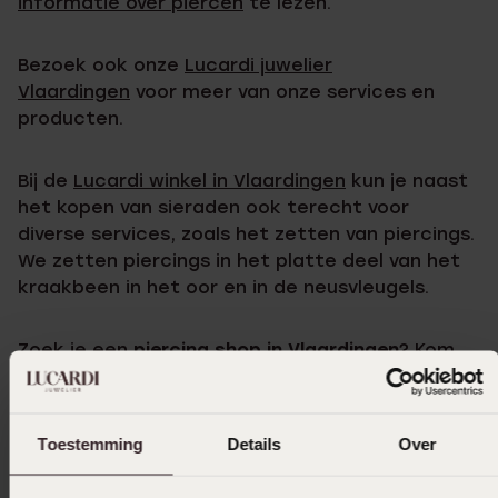
informatie over piercen
te lezen.
Bezoek ook onze
Lucardi juwelier
Vlaardingen
voor meer van onze services en
producten.
Bij de
Lucardi winkel in Vlaardingen
kun je naast
het kopen van sieraden ook terecht voor
diverse services, zoals het zetten van piercings.
We zetten piercings in het platte deel van het
kraakbeen in het oor en in de neusvleugels.
Zoek je een
piercing shop in Vlaardingen
? Kom
langs bij onze Lucardi winkel, waar geen
afspraak nodig is en waar we je snel en
professioneel kunnen helpen.
Toestemming
Details
Over
Onze getrainde medewerkers in Vlaardingen