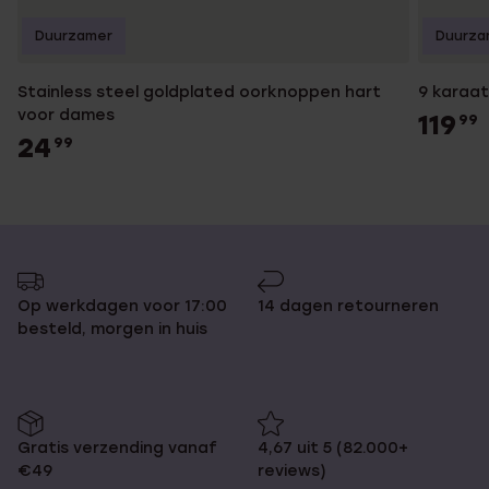
Duurzamer
Duurza
Stainless steel goldplated oorknoppen hart
9 karaa
voor dames
119
99
24
99
Op werkdagen voor 17:00
14 dagen retourneren
besteld, morgen in huis
Gratis verzending vanaf
4,67 uit 5 (82.000+
€49
reviews)