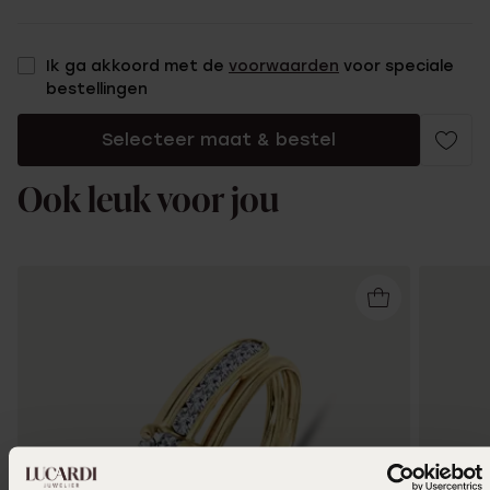
Ik ga akkoord met de
voorwaarden
voor speciale
bestellingen
Selecteer maat & bestel
Ook leuk voor jou