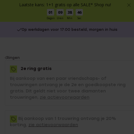
Laatste kans: 1+1 gratis op alle SALE* Shop nu!
01
09
38
46
Dagen
Uren
Min
Sec
Op werkdagen voor 17:00 besteld, morgen in huis
You
Ringen
are
2e ring gratis
here:
Bij aankoop van een paar vriendschaps- of
trouwringen ontvang je de 2e en goedkoopste ring
gratis. Dit geldt niet voor twee diamanten
trouwringen,
zie actievoorwaarden
Bij aankoop van 1 trouwring ontvang je 20%
korting,
zie actievoorwaarden