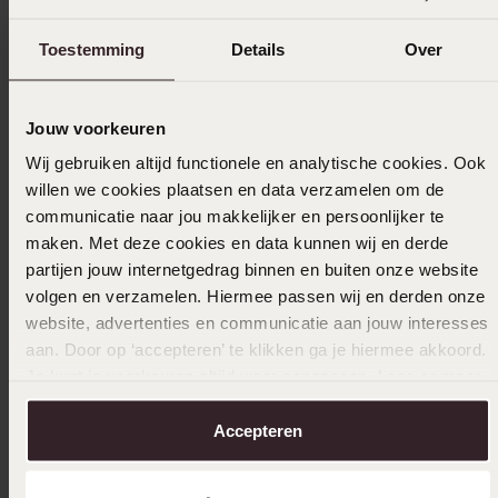
Toestemming
Details
Over
Jouw voorkeuren
Bestseller
-29%
Wij gebruiken altijd functionele en analytische cookies. Ook
willen we cookies plaatsen en data verzamelen om de
14 Karaat geelgouden ring met zirkonia
9 karaat
communicatie naar jou makkelijker en persoonlijker te
249
9
99
349.99
1149.99
maken. Met deze cookies en data kunnen wij en derde
partijen jouw internetgedrag binnen en buiten onze website
volgen en verzamelen. Hiermee passen wij en derden onze
website, advertenties en communicatie aan jouw interesses
aan. Door op ‘accepteren’ te klikken ga je hiermee akkoord.
Je kunt je voorkeuren altijd weer aanpassen. Lees er meer
over in ons
cookiebeleid
.
Accepteren