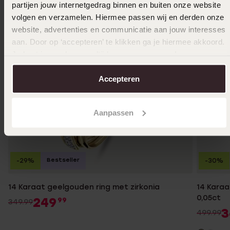
partijen jouw internetgedrag binnen en buiten onze website
volgen en verzamelen. Hiermee passen wij en derden onze
website, advertenties en communicatie aan jouw interesses
aan. Door op ‘accepteren’ te klikken ga je hiermee akkoord.
Je kunt je voorkeuren altijd weer aanpassen. Lees er meer
over in ons
cookiebeleid
.
Accepteren
Aanpassen
Bestseller
-29%
-30%
14 Karaat geelgouden ring met zirkonia
14 Karaa
0,05ct
249
99
349.99
3
499.99