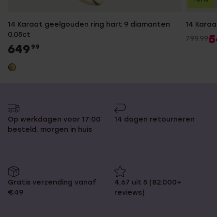
14 Karaat geelgouden ring hart 9 diamanten
14 Karaa
0,05ct
5
799.99
649
99
Op werkdagen voor 17:00
14 dagen retourneren
besteld, morgen in huis
Gratis verzending vanaf
4,67 uit 5 (82.000+
€49
reviews)