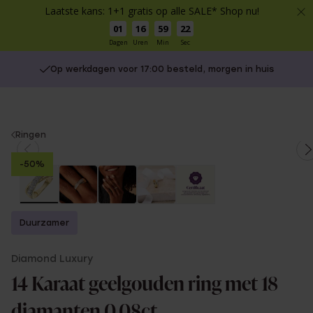
Laatste kans: 1+1 gratis op alle SALE* Shop nu!
01
16
59
22
Dagen
Uren
Min
Sec
Op werkdagen voor 17:00 besteld, morgen in huis
You
Ringen
are
-50%
here:
Duurzamer
Diamond Luxury
14 Karaat geelgouden ring met 18
diamanten 0,08ct