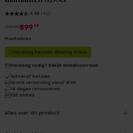
4.83
(40)
599
99
1199.99
Maatadvies
Vandaag besteld, dinsdag in huis
Vandaag nodig? Bekijk winkelvoorraad
Achteraf betalen
Gratis verzending vanaf €49
14 dagen retourneren
138 winkels
Alles over dit product