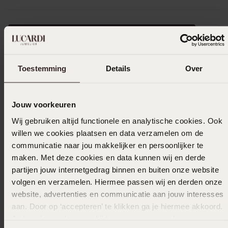
Selecteer maat & bestel
Ook leuk voor jou
Toestemming
Details
Over
Jouw voorkeuren
Wij gebruiken altijd functionele en analytische cookies. Ook
willen we cookies plaatsen en data verzamelen om de
communicatie naar jou makkelijker en persoonlijker te
maken. Met deze cookies en data kunnen wij en derde
partijen jouw internetgedrag binnen en buiten onze website
volgen en verzamelen. Hiermee passen wij en derden onze
website, advertenties en communicatie aan jouw interesses
aan. Door op ‘accepteren’ te klikken ga je hiermee akkoord.
Je kunt je voorkeuren altijd weer aanpassen. Lees er meer