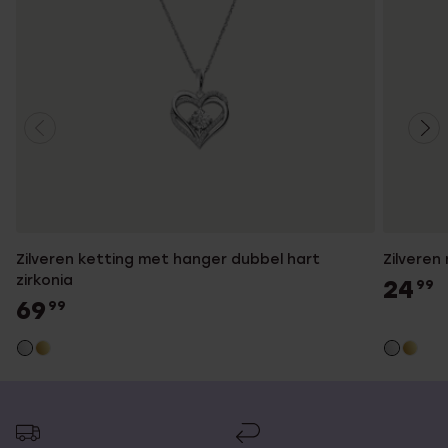
Zilveren ketting met hanger dubbel hart
Zilveren 
zirkonia
24
99
69
99