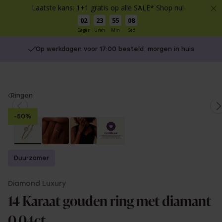
Laatste kans: 1+1 gratis op alle SALE* Shop nu!
02
23
55
07
Dagen
Uren
Min
Sec
Op werkdagen voor 17:00 besteld, morgen in huis
You
Ringen
are
-50%
here:
Duurzamer
Diamond Luxury
14 Karaat gouden ring met diamant
0,04ct