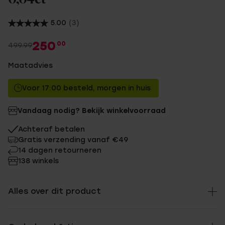
5.00
(3)
250
00
499.99
Maatadvies
Voor 17:00 besteld, morgen in huis
Vandaag nodig? Bekijk winkelvoorraad
Achteraf betalen
Gratis verzending vanaf €49
14 dagen retourneren
138 winkels
Alles over dit product