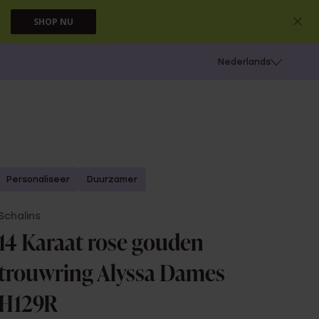
SHOP NU
 schieten
Nederlands
Personaliseer
Duurzamer
Schalins
14 Karaat rose gouden
trouwring Alyssa Dames
H129R