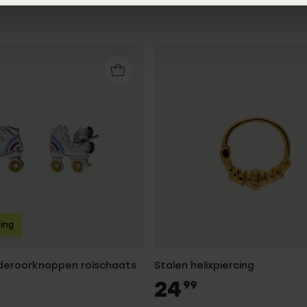
ting
inderoorknoppen rolschaats
Stalen helixpiercing
24
99