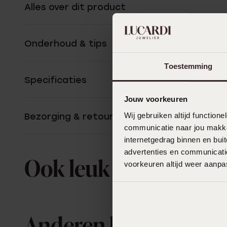
Alles over dit product
Onderhoud & tips
Toestemming
Specificaties
Jouw voorkeuren
Bezorging & retourneren
Wij gebruiken altijd functio
communicatie naar jou makkel
internetgedrag binnen en bu
advertenties en communicatie
Ook leuk voor jou
voorkeuren altijd weer aanp