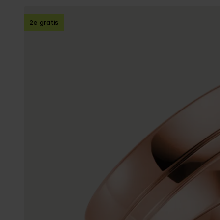
Enkelbandjes
2e gratis
Trouwringen
Accessoires
Piercings