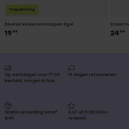
Stapelkorting
Zilveren kinderoorknoppen Egel
Stalen h
19
24
99
99
Op werkdagen voor 17:00
14 dagen retourneren
besteld, morgen in huis
Gratis verzending vanaf
4,67 uit 5 (82.000+
€49
reviews)