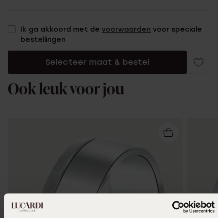
Ik ga akkoord met de
voorwaarden
voor speciale
bestellingen
Selecteer maat & bestel
Ook leuk voor jou