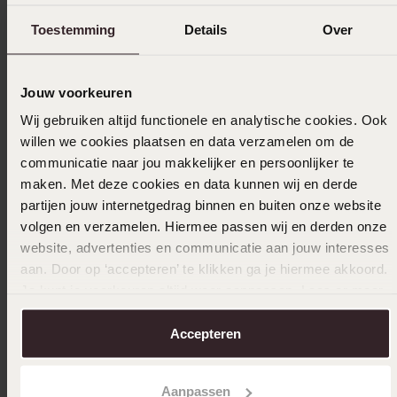
Toestemming
Details
Over
Jouw voorkeuren
Wij gebruiken altijd functionele en analytische cookies. Ook
willen we cookies plaatsen en data verzamelen om de
communicatie naar jou makkelijker en persoonlijker te
maken. Met deze cookies en data kunnen wij en derde
partijen jouw internetgedrag binnen en buiten onze website
volgen en verzamelen. Hiermee passen wij en derden onze
website, advertenties en communicatie aan jouw interesses
-70%
Personaliseer
aan. Door op ‘accepteren’ te klikken ga je hiermee akkoord.
-70%
Je kunt je voorkeuren altijd weer aanpassen. Lees er meer
Gerecycled stainless steel heren ring
over in ons
cookiebeleid
.
12
00
39.99
Stainles
Accepteren
zirkonia
18
59.99
Aanpassen