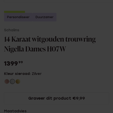
2e gratis
Personaliseer
Duurzamer
Schalins
14 Karaat witgouden trouwring
Nigella Dames H07W
1399
99
Kleur sieraad:
Zilver
Graveer dit product €9,99
Maatadvies