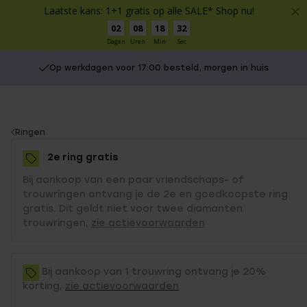
Laatste kans: 1+1 gratis op alle SALE* Shop nu!
02
08
18
32
Dagen
Uren
Min
Sec
Op werkdagen voor 17:00 besteld, morgen in huis
You
Ringen
are
2e ring gratis
here:
Bij aankoop van een paar vriendschaps- of
trouwringen ontvang je de 2e en goedkoopste ring
gratis. Dit geldt niet voor twee diamanten
trouwringen,
zie actievoorwaarden
Bij aankoop van 1 trouwring ontvang je 20%
korting,
zie actievoorwaarden