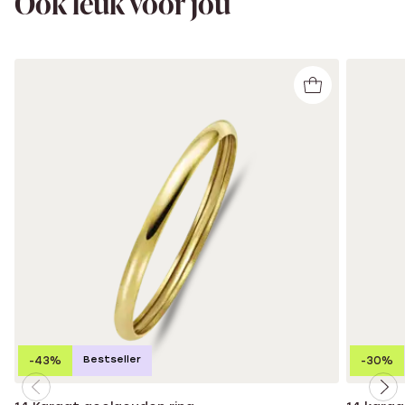
Ook leuk voor jou
Bestseller
-43%
-30%