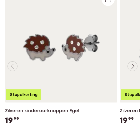
Stapelkorting
Stapelk
Zilveren kinderoorknoppen Egel
Zilveren
19
19
99
99