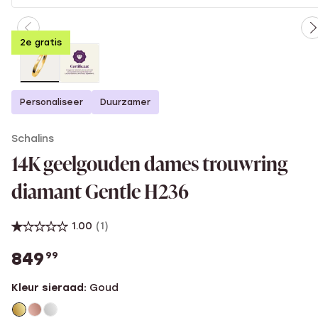
2e gratis
Personaliseer
Duurzamer
Schalins
14K geelgouden dames trouwring
diamant Gentle H236
1.00
(1)
849
99
Kleur sieraad:
Goud