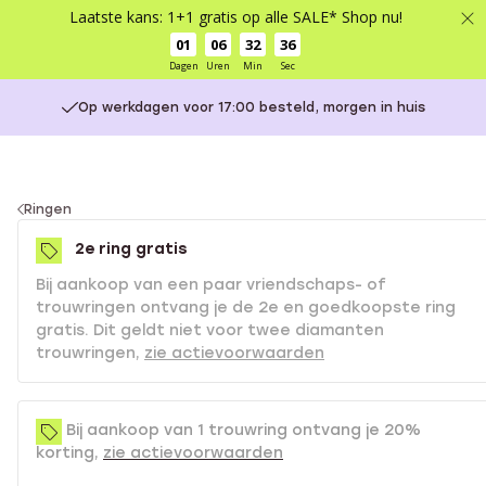
Laatste kans: 1+1 gratis op alle SALE* Shop nu!
01
06
32
35
Dagen
Uren
Min
Sec
Op werkdagen voor 17:00 besteld, morgen in huis
You
Ringen
are
2e ring gratis
here:
Bij aankoop van een paar vriendschaps- of
trouwringen ontvang je de 2e en goedkoopste ring
gratis. Dit geldt niet voor twee diamanten
trouwringen,
zie actievoorwaarden
Bij aankoop van 1 trouwring ontvang je 20%
korting,
zie actievoorwaarden