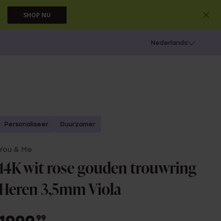
SHOP NU
 schieten
Nederlands
Personaliseer
Duurzamer
You & Me
14K wit rose gouden trouwring
Heren 3,5mm Viola
99