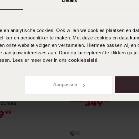
Details
nele en analytische cookies. Ook willen we cookies plaatsen en 
ijker en persoonlijker te maken. Met deze cookies en data kunn
iten onze website volgen en verzamelen. Hiermee passen wij en 
 aan jouw interesses aan. Door op ‘accepteren’ te klikken ga je
assen. Lees er meer over in ons
cookiebeleid
.
-36%
Duurzamer
estseller
Aanpassen
14 karaat geelgouden entour
23 diamanten 0,10ct
gouden ketting hanger hart
349
99
549.99
r dames
9
99