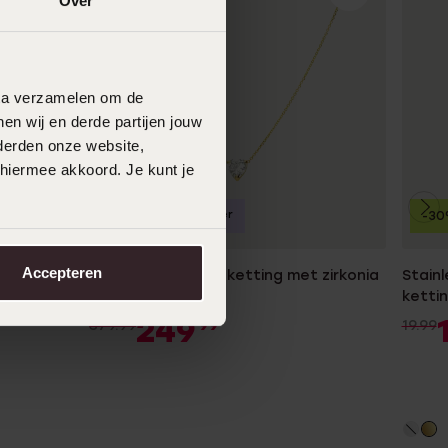
Over
data verzamelen om de
en wij en derde partijen jouw
derden onze website,
 hiermee akkoord. Je kunt je
Bestseller
-34%
-3
Accepteren
age ring
14 karaat gouden ketting met zirkonia
Stain
hart voor dames
ketti
249
99
379.99
19.99