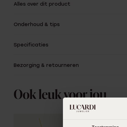
Alles over dit product
Onderhoud & tips
Specificaties
Bezorging & retourneren
Ook leuk voor jou