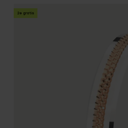
Enkelbandjes
2e gratis
Trouwringen
Accessoires
Piercings