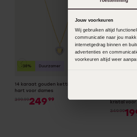
Toestemming
Jouw voorkeuren
Wij gebruiken altijd functio
communicatie naar jou makkel
internetgedrag binnen en bu
advertenties en communicatie
voorkeuren altijd weer aanp
-38%
Duurzamer
B
-43%
14 karaat gouden ketting met hanger
hart voor dames
14 karaat 
249
99
399.99
kristal voo
19
349.99