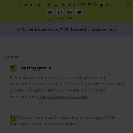
Laatste kans: 1+1 gratis op alle SALE* Shop nu!
00
17
06
08
Dagen
Uren
Min
Sec
Op werkdagen voor 17:00 besteld, morgen in huis
You
Ringen
are
2e ring gratis
here:
Bij aankoop van een paar vriendschaps- of
trouwringen ontvang je de 2e en goedkoopste ring
gratis. Dit geldt niet voor twee diamanten
trouwringen,
zie actievoorwaarden
Bij aankoop van 1 trouwring ontvang je 20%
korting,
zie actievoorwaarden