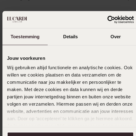
Ik ga akkoord met de
voorwaarden
voor speciale
bestellingen
Toestemming
Details
Over
Selecteer maat & bestel
Ook leuk voor jou
Jouw voorkeuren
Wij gebruiken altijd functionele en analytische cookies. Ook
willen we cookies plaatsen en data verzamelen om de
communicatie naar jou makkelijker en persoonlijker te
Anderen kochten ook
maken. Met deze cookies en data kunnen wij en derde
partijen jouw internetgedrag binnen en buiten onze website
volgen en verzamelen. Hiermee passen wij en derden onze
website, advertenties en communicatie aan jouw interesses
aan. Door op ‘accepteren’ te klikken ga je hiermee akkoord.
Je kunt je voorkeuren altijd weer aanpassen. Lees er meer
over in ons
cookiebeleid
.