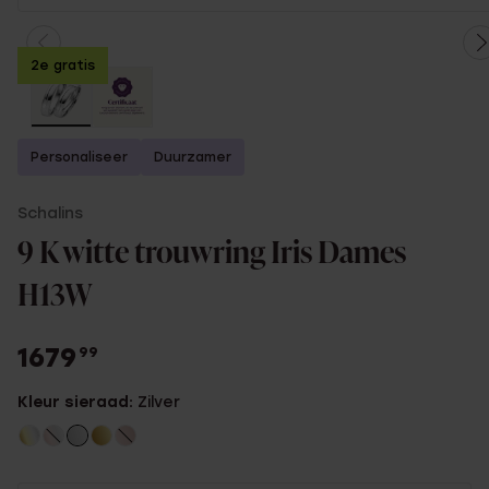
2e gratis
Personaliseer
Duurzamer
Schalins
9 K witte trouwring Iris Dames
H13W
1679
99
Kleur sieraad:
Zilver