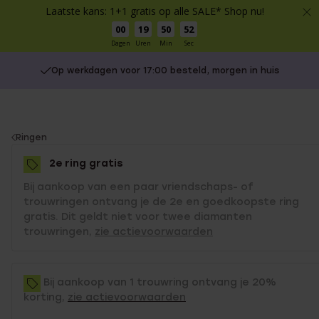
Laatste kans: 1+1 gratis op alle SALE* Shop nu!
00
19
50
52
Dagen
Uren
Min
Sec
Op werkdagen voor 17:00 besteld, morgen in huis
You
Ringen
are
2e ring gratis
here:
Bij aankoop van een paar vriendschaps- of
trouwringen ontvang je de 2e en goedkoopste ring
gratis. Dit geldt niet voor twee diamanten
trouwringen,
zie actievoorwaarden
Bij aankoop van 1 trouwring ontvang je 20%
korting,
zie actievoorwaarden