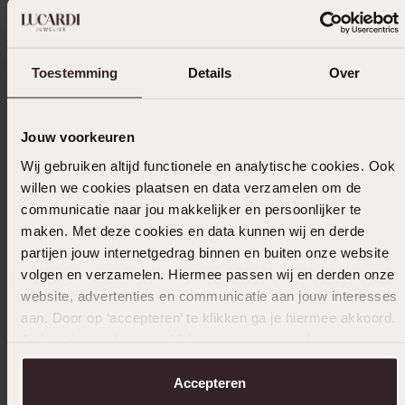
bestellingen
Selecteer maat & bestel
Toestemming
Details
Over
Ook leuk voor jou
Jouw voorkeuren
Wij gebruiken altijd functionele en analytische cookies. Ook
Anderen kochten ook
willen we cookies plaatsen en data verzamelen om de
communicatie naar jou makkelijker en persoonlijker te
maken. Met deze cookies en data kunnen wij en derde
partijen jouw internetgedrag binnen en buiten onze website
volgen en verzamelen. Hiermee passen wij en derden onze
website, advertenties en communicatie aan jouw interesses
aan. Door op ‘accepteren’ te klikken ga je hiermee akkoord.
Je kunt je voorkeuren altijd weer aanpassen. Lees er meer
over in ons
cookiebeleid
.
Accepteren