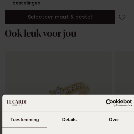
bestellingen
Selecteer maat & bestel
Ook leuk voor jou
Toestemming
Details
Over