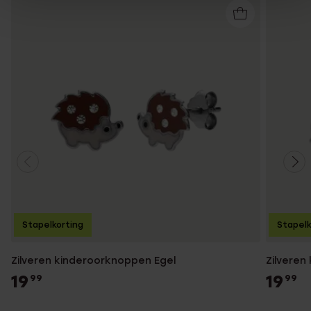
Stapelkorting
Stapelk
Zilveren kinderoorknoppen Egel
Zilveren
19
19
99
99