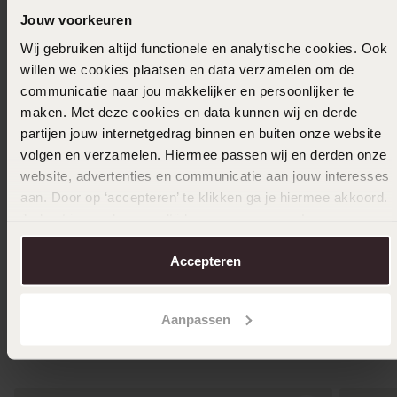
Jouw voorkeuren
Wij gebruiken altijd functionele en analytische cookies. Ook
willen we cookies plaatsen en data verzamelen om de
communicatie naar jou makkelijker en persoonlijker te
9 karaat
maken. Met deze cookies en data kunnen wij en derde
Bouganvi
partijen jouw internetgedrag binnen en buiten onze website
3149.99
volgen en verzamelen. Hiermee passen wij en derden onze
website, advertenties en communicatie aan jouw interesses
aan. Door op ‘accepteren’ te klikken ga je hiermee akkoord.
9K gele verlovingsring diamant Snowdrops
Je kunt je voorkeuren altijd weer aanpassen. Lees er meer
0.20ct H101
over in ons
cookiebeleid
.
1,519
99
1899.99
Accepteren
Aanpassen
Anderen kochten ook