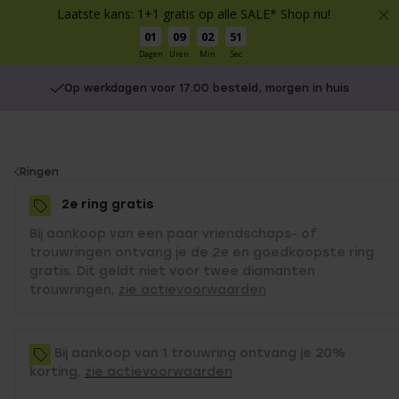
Laatste kans: 1+1 gratis op alle SALE* Shop nu!
01
09
02
51
Dagen
Uren
Min
Sec
Op werkdagen voor 17:00 besteld, morgen in huis
You
Ringen
are
2e ring gratis
here:
Bij aankoop van een paar vriendschaps- of
trouwringen ontvang je de 2e en goedkoopste ring
gratis. Dit geldt niet voor twee diamanten
trouwringen,
zie actievoorwaarden
Bij aankoop van 1 trouwring ontvang je 20%
korting,
zie actievoorwaarden