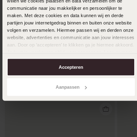
willen we cookies plaatsen en data verzamelen om de
communicatie naar jou makkelijker en persoonlijker te
maken. Met deze cookies en data kunnen wij en derde
partijen jouw internetgedrag binnen en buiten onze website
volgen en verzamelen. Hiermee passen wij en derden onze
website, advertenties en communicatie aan jouw interesses
2e gratis
2e grat
aan. Door op ‘accepteren’ te klikken ga je hiermee akkoord.
Je kunt je voorkeuren altijd weer aanpassen. Lees er meer
Zilveren liefdesring Tarragona heren
Zilveren
over in ons
cookiebeleid
.
109
119
99
99
Accepteren
Anderen kochten ook
Aanpassen