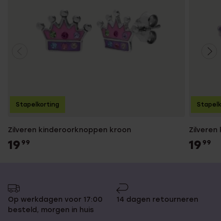
Stapelkorting
Stapelk
Zilveren kinderoorknoppen kroon
Zilveren
19
19
99
99
Op werkdagen voor 17:00
14 dagen retourneren
besteld, morgen in huis