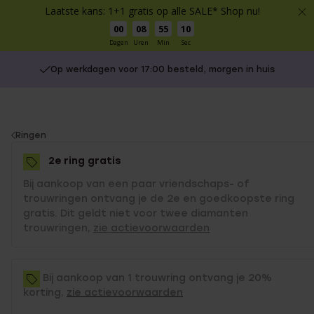
Laatste kans: 1+1 gratis op alle SALE* Shop nu!
00
08
55
10
Dagen
Uren
Min
Sec
Op werkdagen voor 17:00 besteld, morgen in huis
You
Ringen
are
2e ring gratis
here:
Bij aankoop van een paar vriendschaps- of
trouwringen ontvang je de 2e en goedkoopste ring
gratis. Dit geldt niet voor twee diamanten
trouwringen,
zie actievoorwaarden
Bij aankoop van 1 trouwring ontvang je 20%
korting,
zie actievoorwaarden