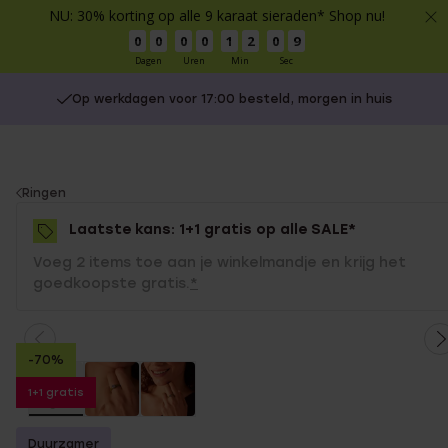
NU: 30% korting op alle 9 karaat sieraden* Shop nu!
0
0
0
0
1
2
0
9
Dagen
Uren
Min
Sec
Op werkdagen voor 17:00 besteld, morgen in huis
You
Ringen
are
Laatste kans: 1+1 gratis op alle SALE*
here:
Voeg 2 items toe aan je winkelmandje en krijg het
goedkoopste gratis.
*
-70%
1+1 gratis
Duurzamer