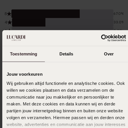
5
67.0%
4
33.0%
3
0.0%
2
0.0%
1
0.0%
Toestemming
Details
Over
Verzameld onder de
Gebruiksvoorwaarden
van
Trusted shops
Jouw voorkeuren
Filter
Wij gebruiken altijd functionele en analytische cookies. Ook
willen we cookies plaatsen en data verzamelen om de
communicatie naar jou makkelijker en persoonlijker te
31-10-2024 - Gj
maken. Met deze cookies en data kunnen wij en derde
partijen jouw internetgedrag binnen en buiten onze website
volgen en verzamelen. Hiermee passen wij en derden onze
website, advertenties en communicatie aan jouw interesses