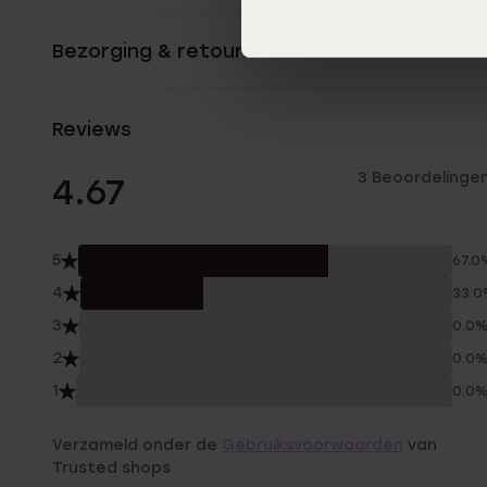
Bezorging & retourneren
Reviews
3 Beoordelinge
4.67
5
67.0
4
33.
3
0.0
2
0.0
1
0.0
Verzameld onder de
Gebruiksvoorwaarden
van
Trusted shops