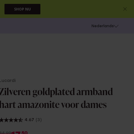
SHOP NU
 schieten
Nederlands
Lucardi
Zilveren goldplated armband
hart amazonite voor dames
4.67
(3)
50
34.99