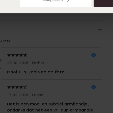
n
Filter
%
26-10-2025 - Esther J.
0%
Mooi. Fijn. Zoals op de foto
%
%
%
19-02-2025 - Lucas
Het is een mooi en subtiel armbandje,
ondanks dat het een vrij dun armbandje