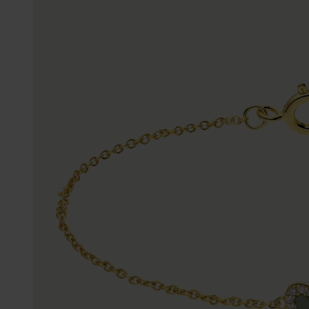
Enkelbandjes
Trouwringen
Accessoires
Piercings