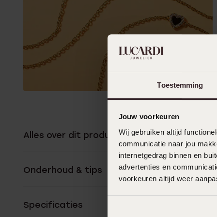
Toestemming
Jouw voorkeuren
Wij gebruiken altijd functio
Alles over dit product
communicatie naar jou makkel
internetgedrag binnen en bu
advertenties en communicatie
Onderhoud & tips
voorkeuren altijd weer aanp
Specificaties