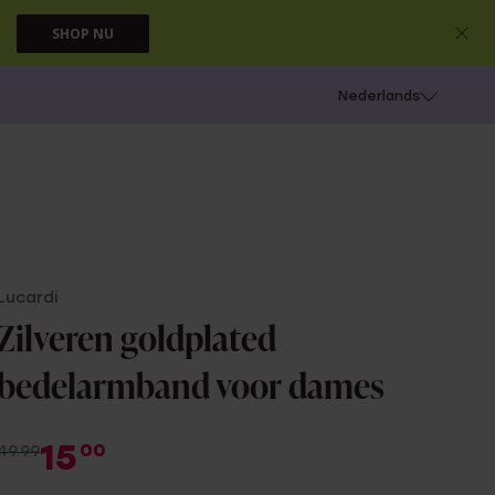
SHOP NU
 schieten
Nederlands
Lucardi
Zilveren goldplated
bedelarmband voor dames
15
00
49.99