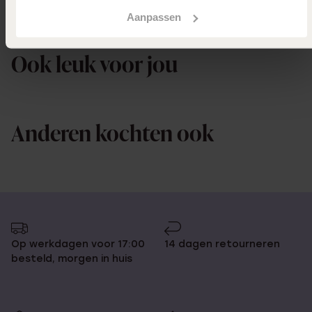
Aanpassen
Selecteer maat & bestel
Ook leuk voor jou
Anderen kochten ook
Op werkdagen voor 17:00
14 dagen retourneren
besteld, morgen in huis