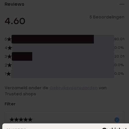
Reviews
5 Beoordelingen
4.60
5
80.0%
4
0.0%
3
20.0%
2
0.0%
1
0.0%
Verzameld onder de
Gebruiksvoorwaarden
van
Trusted shops
Filter
12-03-2025 - Ineke S.