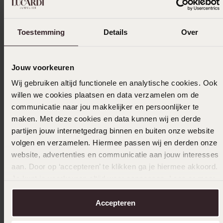
Stevig en mooi
Toestemming
Details
Over
13-08-2023 - M. N.
Jouw voorkeuren
Leuke kinder ring met een mooi krabbetje.
Wij gebruiken altijd functionele en analytische cookies. Ook
Staat erg mooi om een kinderhandje.
willen we cookies plaatsen en data verzamelen om de
communicatie naar jou makkelijker en persoonlijker te
maken. Met deze cookies en data kunnen wij en derde
partijen jouw internetgedrag binnen en buiten onze website
24-03-2023 - Cindy v.
volgen en verzamelen. Hiermee passen wij en derden onze
Leuk, maar niet praktisch voor kinderen
website, advertenties en communicatie aan jouw interesses
i.v.m. scherpe punten.
aan. Door op ‘accepteren’ te klikken ga je hiermee akkoord.
Je kunt je voorkeuren altijd weer aanpassen. Lees er meer
over in ons
cookiebeleid
.
Toon meer
Accepteren