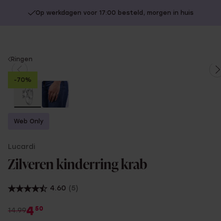
Op werkdagen voor 17:00 besteld, morgen in huis
You
Ringen
are
-70%
here:
Web Only
Lucardi
Zilveren kinderring krab
4.60
(5)
4
50
14.99