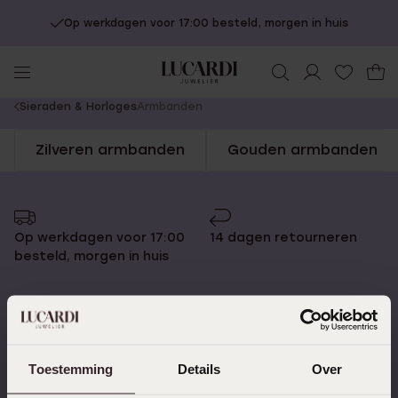
Op werkdagen voor 17:00 besteld, morgen in huis
You
Sieraden & Horloges
Armbanden
are
Zilveren armbanden
Gouden armbanden
here:
Op werkdagen voor 17:00
14 dagen retourneren
besteld, morgen in huis
Gratis verzending vanaf
4,67 uit 5 (82.000+
Toestemming
Details
Over
€49
reviews)