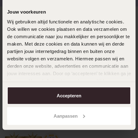
Jouw voorkeuren
Direct naar
Wij gebruiken altijd functionele en analytische cookies.
Ook willen we cookies plaatsen en data verzamelen om
de communicatie naar jou makkelijker en persoonlijker te
Over Lucardi
maken. Met deze cookies en data kunnen wij en derde
partijen jouw internetgedrag binnen en buiten onze
website volgen en verzamelen. Hiermee passen wij en
Klantenservice
derden onze website, advertenties en communicatie aan
jouw interesses aan. Door op ‘accepteren’ te klikken ga je
hiermee akkoord. Je kunt je voorkeuren altijd weer
LUCARDI MEMBER
aanpassen. Lees er meer over in ons
cookiebeleid
.
Word member en ontvang altijd minimaal 10% korting
Accepteren
op al jouw aankopen
Aanpassen
Meld je aan