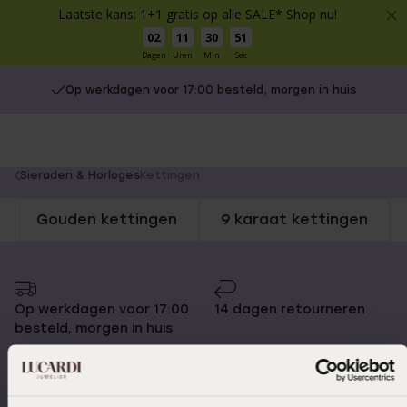
Laatste kans: 1+1 gratis op alle SALE* Shop nu!
02
11
30
51
Dagen
Uren
Min
Sec
Op werkdagen voor 17:00 besteld, morgen in huis
You
Sieraden & Horloges
Kettingen
are
Gouden kettingen
9 karaat kettingen
here:
Op werkdagen voor 17:00
14 dagen retourneren
besteld, morgen in huis