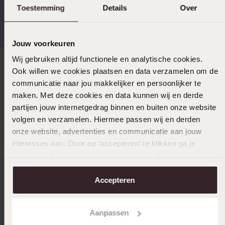
Toestemming
Details
Over
Gratis verzending vanaf
4,67 uit 5 (82.000+
€49
reviews)
Jouw voorkeuren
Wij gebruiken altijd functionele en analytische cookies.
Direct naar
Ook willen we cookies plaatsen en data verzamelen om de
communicatie naar jou makkelijker en persoonlijker te
maken. Met deze cookies en data kunnen wij en derde
Over Lucardi
partijen jouw internetgedrag binnen en buiten onze website
volgen en verzamelen. Hiermee passen wij en derden
onze website, advertenties en communicatie aan jouw
Klantenservice
interesses aan. Door op ‘accepteren’ te klikken ga je
hiermee akkoord. Je kunt je voorkeuren altijd weer
aanpassen. Lees er meer over in ons
cookiebeleid
.
LUCARDI MEMBER
Accepteren
Word member en ontvang altijd minimaal 10% korting
op al jouw aankopen
Aanpassen