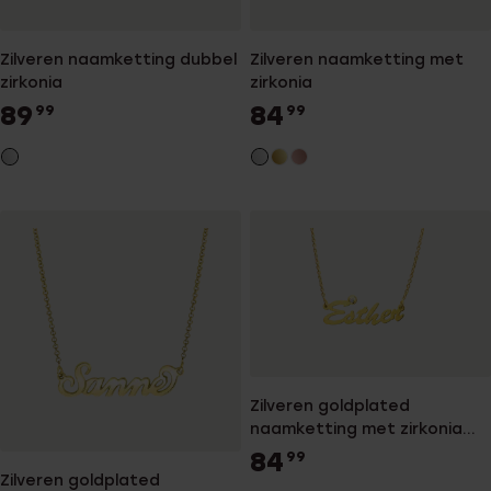
Zilveren naamketting dubbel
Zilveren naamketting met
zirkonia
zirkonia
89
84
99
99
Zilveren goldplated
naamketting met zirkonia
voor dames
84
99
Zilveren goldplated