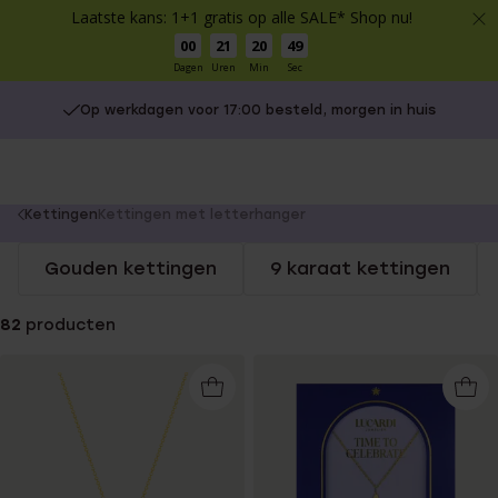
Laatste kans: 1+1 gratis op alle SALE* Shop nu!
00
21
20
48
Dagen
Uren
Min
Sec
Op werkdagen voor 17:00 besteld, morgen in huis
You
Kettingen
Kettingen met letterhanger
are
Gouden kettingen
9 karaat kettingen
here:
82
producten