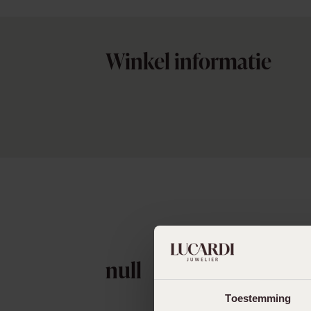
Enkelbandjes
Trouwringen
Winkel informatie
Accessoires
Piercings
null
Toestemming