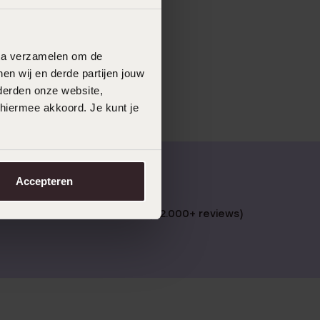
data verzamelen om de
en wij en derde partijen jouw
derden onze website,
 hiermee akkoord. Je kunt je
Accepteren
 €49
4,67 uit 5 (82.000+ reviews)