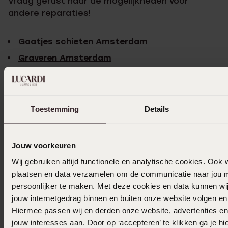
Vraag gerust naar de mogelijkheden voor
andere reparaties!
Gaatjes schieten Amsterdam
Graveren Amsterdam
Piercen Amsterdam
Trouwringen Amsterdam
Verlovingsring Amsterdam
Toestemming
Details
Jouw voorkeuren
Bekijk deze winkel op de kaart!
Wij gebruiken altijd functionele en analytische cookies. Ook 
plaatsen en data verzamelen om de communicatie naar jou m
persoonlijker te maken. Met deze cookies en data kunnen wij
Bekijk hieronder onze winkel op de kaart! Zo heb
jouw internetgedrag binnen en buiten onze website volgen e
je meteen een idee waar in de straat we
Hiermee passen wij en derden onze website, advertenties e
precies zitten.
jouw interesses aan. Door op ‘accepteren’ te klikken ga je h