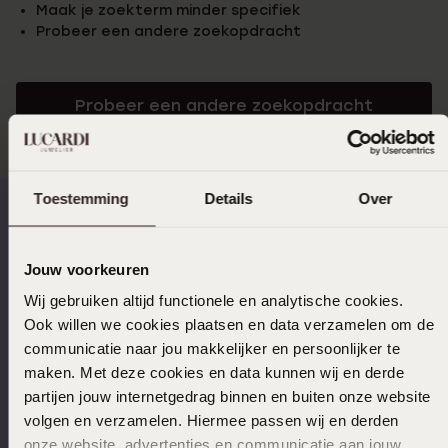
Maak je zoekterm minder specifiek
Probeer een andere zoekopdracht
Probeer een andere zoekopdracht
Toestemming
Details
Over
Op werkdagen voor 17:00
14 dagen retourneren
Jouw voorkeuren
besteld, morgen in huis
Wij gebruiken altijd functionele en analytische cookies.
Ook willen we cookies plaatsen en data verzamelen om de
communicatie naar jou makkelijker en persoonlijker te
maken. Met deze cookies en data kunnen wij en derde
Gratis verzending vanaf
4,67 uit 5 (82.000+
partijen jouw internetgedrag binnen en buiten onze website
€49
reviews)
volgen en verzamelen. Hiermee passen wij en derden
onze website, advertenties en communicatie aan jouw