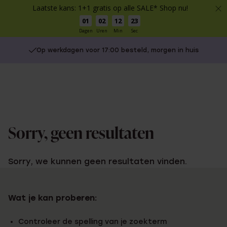
Laatste kans: 1+1 gratis op alle SALE* Shop nu!
01
02
12
23
Dagen
Uren
Min
Sec
Op werkdagen voor 17:00 besteld, morgen in huis
Sorry, geen resultaten
Sorry, we kunnen geen resultaten vinden.
Wat je kan proberen:
Controleer de spelling van je zoekterm