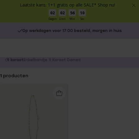
Laatste kans: 1+1 gratis op alle SALE* Shop nu!
02
02
56
10
Dagen
Uren
Min
Sec
Op werkdagen voor 17:00 besteld, morgen in huis
You
9 karaat
Enkelbandje 9 Karaat Dames
are
here:
1
producten