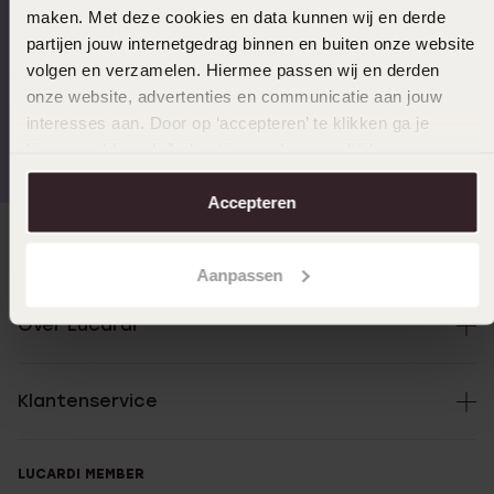
besteld, morgen in huis
maken. Met deze cookies en data kunnen wij en derde
partijen jouw internetgedrag binnen en buiten onze website
goudAccessoires:
Enkelbandje van 14 karaat goud
|
Enkelbandje
volgen en verzamelen. Hiermee passen wij en derden
9 Karaat
|
Enkelbandje 14 Karaat Goud Dames
onze website, advertenties en communicatie aan jouw
interesses aan. Door op ‘accepteren’ te klikken ga je
Gratis verzending vanaf
4,67 uit 5 (82.000+
Dames Accessoires:
Enkelbandje 14 Karaat Goud Dames
|
€49
reviews)
hiermee akkoord. Je kunt je voorkeuren altijd weer
Stalen Enkelbandje Dames
aanpassen. Lees er meer over in ons
cookiebeleid
.
Accepteren
Direct naar
Aanpassen
Over Lucardi
Klantenservice
LUCARDI MEMBER