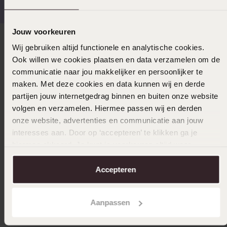
Jouw voorkeuren
Direct naar
Wij gebruiken altijd functionele en analytische cookies.
Ook willen we cookies plaatsen en data verzamelen om de
communicatie naar jou makkelijker en persoonlijker te
Over Lucardi
maken. Met deze cookies en data kunnen wij en derde
partijen jouw internetgedrag binnen en buiten onze website
volgen en verzamelen. Hiermee passen wij en derden
Klantenservice
onze website, advertenties en communicatie aan jouw
interesses aan. Door op ‘accepteren’ te klikken ga je
hiermee akkoord. Je kunt je voorkeuren altijd weer
LUCARDI MEMBER
aanpassen. Lees er meer over in ons
cookiebeleid
.
Accepteren
Word member en ontvang altijd minimaal 10% korting
op al jouw aankopen
Aanpassen
Meld je aan