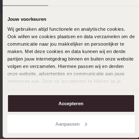
Jouw voorkeuren
Direct naar
Wij gebruiken altijd functionele en analytische cookies.
Ook willen we cookies plaatsen en data verzamelen om de
communicatie naar jou makkelijker en persoonlijker te
Over Lucardi
maken. Met deze cookies en data kunnen wij en derde
partijen jouw internetgedrag binnen en buiten onze website
volgen en verzamelen. Hiermee passen wij en derden
Klantenservice
onze website, advertenties en communicatie aan jouw
interesses aan. Door op ‘accepteren’ te klikken ga je
hiermee akkoord. Je kunt je voorkeuren altijd weer
LUCARDI MEMBER
aanpassen. Lees er meer over in ons
cookiebeleid
.
Accepteren
Word member en ontvang altijd minimaal 10% korting
op al jouw aankopen
Aanpassen
Meld je aan