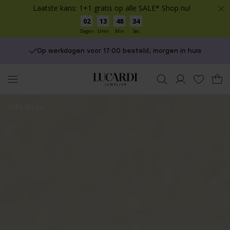
Laatste kans: 1+1 gratis op alle SALE* Shop nu!
02
13
48
33
Dagen
Uren
Min
Sec
Gratis verzending vanaf €49
You
Alle blogs
are
here: