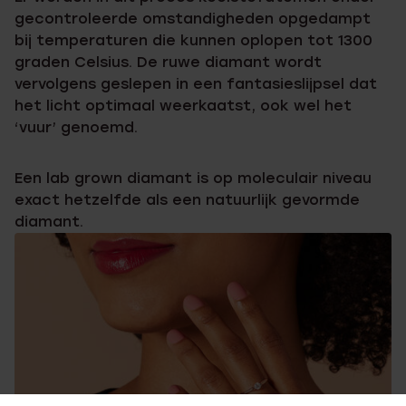
gecontroleerde omstandigheden opgedampt
bij temperaturen die kunnen oplopen tot 1300
graden Celsius. De ruwe diamant wordt
vervolgens geslepen in een fantasieslijpsel dat
het licht optimaal weerkaatst, ook wel het
‘vuur’ genoemd.
Een lab grown diamant is op moleculair niveau
exact hetzelfde als een natuurlijk gevormde
diamant.