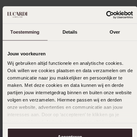
Op zoek naar de
Toestemming
Details
Over
nieuwe Lucardi
folder? Bekijk het
Jouw voorkeuren
Wij gebruiken altijd functionele en analytische cookies.
hier!
Ook willen we cookies plaatsen en data verzamelen om de
communicatie naar jou makkelijker en persoonlijker te
maken. Met deze cookies en data kunnen wij en derde
Ben je op zoek naar de nieuwste folder maar
partijen jouw internetgedrag binnen en buiten onze website
staat er net even geen nieuwe folder op de
volgen en verzamelen. Hiermee passen wij en derden
website? Dan kan je natuurlijk nog wel te beste
onze website, advertenties en communicatie aan jouw
aanbiedingen shoppen. Je kan dan even kijken in
interesses aan. Door op ‘accepteren’ te klikken ga je
onze
outlet
voor de sale artikelen of op
hiermee akkoord. Je kunt je voorkeuren altijd weer
de
homepage
voor de nieuwste collecties.
aanpassen. Lees er meer over in ons
cookiebeleid
.
Accepteren