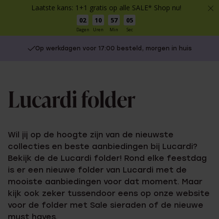
Laatste kans: 1+1 gratis op alle SALE* Shop nu!
02
10
57
05
Dagen
Uren
Min
Sec
Op werkdagen voor 17:00 besteld, morgen in huis
Lucardi folder
Wil jij op de hoogte zijn van de nieuwste
collecties en beste aanbiedingen bij Lucardi?
Bekijk de de Lucardi folder! Rond elke feestdag
is er een nieuwe folder van Lucardi met de
mooiste aanbiedingen voor dat moment. Maar
kijk ook zeker tussendoor eens op onze website
voor de folder met Sale sieraden of de nieuwe
must haves.