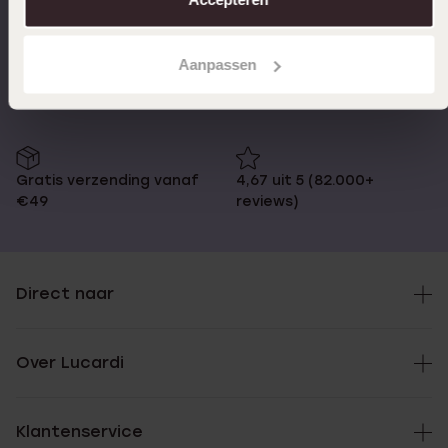
Op werkdagen voor 17:00
14 dagen retourneren
Aanpassen
besteld, morgen in huis
Gratis verzending vanaf
4,67 uit 5 (82.000+
€49
reviews)
Direct naar
Over Lucardi
Klantenservice