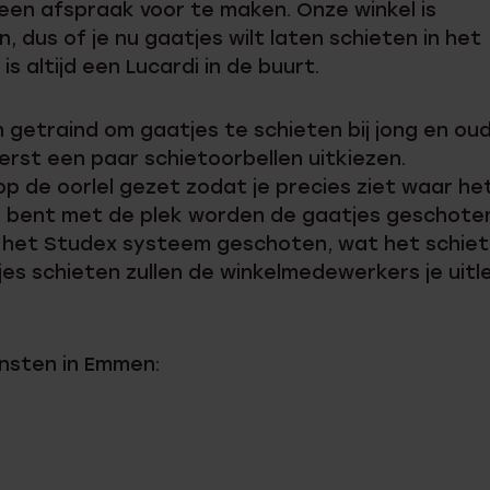
 geen afspraak voor te maken. Onze winkel is
Sale
 dus of je nu gaatjes wilt laten schieten in het
is altijd een Lucardi in de buurt.
 getraind om gaatjes te schieten bij jong en oud
rst een paar schietoorbellen uitkiezen.
op de oorlel gezet zodat je precies ziet waar he
en bent met de plek worden de gaatjes geschote
 het Studex systeem geschoten, wat het schie
tjes schieten zullen de winkelmedewerkers je uitl
nsten in Emmen: