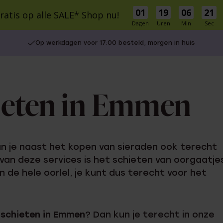
01
19
06
21
ratis op alle SALE* Shop nu!
Dagen
Uren
Min
Sec
LE
Schitterprijzen
Nieuw
Bestsellers
Cadeaus
Inspiratie
Gaatjes
Op werkdagen voor 17:00 besteld, morgen in huis
S
MATERIAAL
STIJL
llen
Stacking
9 karaat
Statement
mbanden
14 karaat goud
Bridal
hieten in Emmen
18 karaat goud
Basics
r Own
Zilver
Vintage
es
Stainless steel
onder € 30
kun je naast het kopen van sieraden ook terecht
Diamant
UITGELICHT
 van deze services is het schieten van oorgaatjes
tussen € 30 en € 50
in de hele oorlel, je kunt dus terecht voor het
isch
tussen € 50 en € 100
Gaatjes schieten
Charms
vanaf € 100
Oorpiercen
Piercings
 schieten in Emmen
? Dan kun je terecht in onze
Naam oorbellen