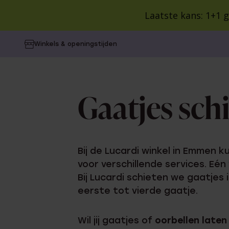
Laatste kans: 1+1 g
Alle producten
Sieraden en Horloges
SA
Winkels & openingstijden
CATEGORIEËN
CATEGORIEËN
CATEGORIEËN
VOOR WIE
VOOR WIE
COLLECTIE
Alle oorbe
Dames
Colorful 
Oorbellen
Cadeaus
Collecties
Dames
Heren
Kralenar
Gaatjes sc
Ringen
Cadeausets
Inspiratie
Heren
Kinderen
Vintage
Kinderen
Style You
Kettingen
Gepersonaliseerde
Blog
BUDGET
Birthston
cadeaus
Cadeaus 
Bij de Lucardi winkel in Emmen 
Camille
Armbanden
POPULAIR
voor verschillende services. Eén
Cadeaus 
Guess
Kindergeschenken
Bij Lucardi schieten we gaatjes 
Minimalist
Cadeaus 
Horloges
Lucardi 
eerste tot vierde gaatje.
Cadeauverpakking
Bali
Cadeaus 
Gepersonaliseerde
Guess
sieraden
Giftcards
Wil jij gaatjes of
oorbellen laten
Myla