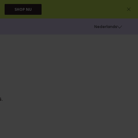
SHOP NU
 schieten
Nederlands
.