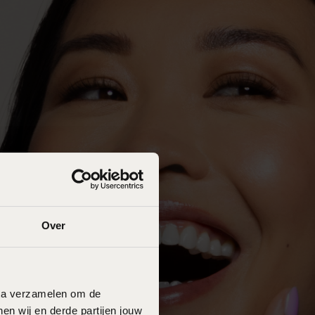
Over
data verzamelen om de
en wij en derde partijen jouw