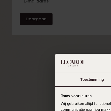
Inloggen
E-mailadres
*
Enkelbandjes
of
Doorgaan
Trouwringen
aanmelden
Accessoires
Piercings
Toestemming
Jouw voorkeuren
Wij gebruiken altijd functio
communicatie naar jou makkel