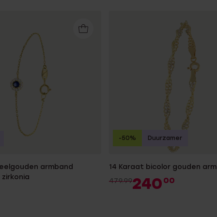
-50%
Duurzamer
geelgouden armband
14 Karaat bicolor gouden ar
zirkonia
240
00
479.99