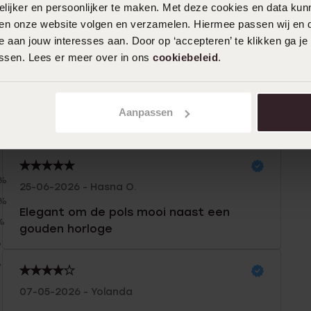
ijker en persoonlijker te maken. Met deze cookies en data kunn
iten onze website volgen en verzamelen. Hiermee passen wij en 
 aan jouw interesses aan. Door op ‘accepteren’ te klikken ga je
assen. Lees er meer over in ons
cookiebeleid
.
Aanpassen
n
Filter
0%
25-06-2026 - Hasna O.
0%
Elegant om de pols mooi naast een
%
gouden horloge
%
%
07-05-2026 - Yolanda