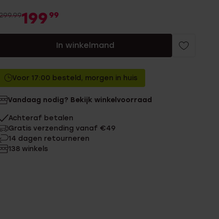
199
99
299.99
In winkelmand
Voor 17:00 besteld, morgen in huis
Vandaag nodig? Bekijk winkelvoorraad
Achteraf betalen
Gratis verzending vanaf €49
14 dagen retourneren
138 winkels