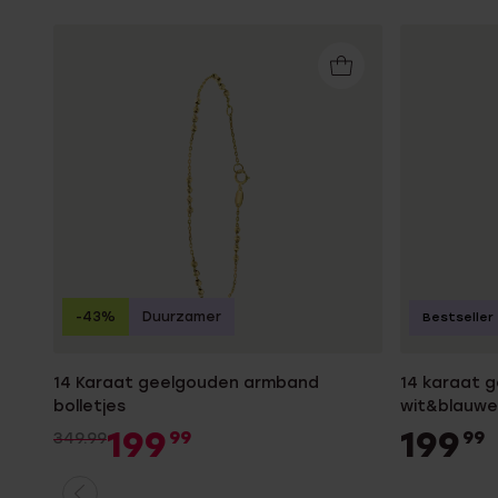
-43%
Duurzamer
Bestseller
14 Karaat geelgouden armband
14 karaat 
bolletjes
wit&blauwe 
199
199
99
99
349.99