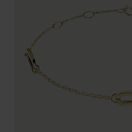
Enkelbandjes
Trouwringen
Accessoires
Piercings