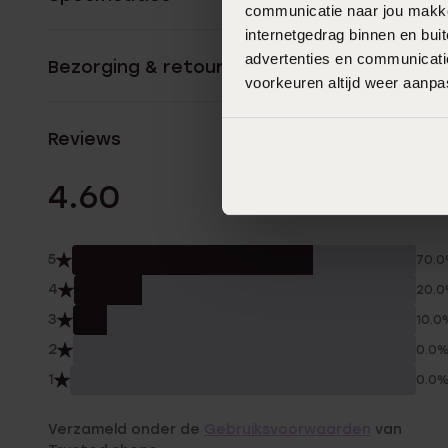
communicatie naar jou makkel
internetgedrag binnen en bu
advertenties en communicatie
Bezorging & retourneren
voorkeuren altijd weer aanp
Reviews
10 Beoordelinge
4.60
5
70.
4
20.
3
10.0
2
0.0
1
0.0
Verzameld onder de
Gebruiksvoorwaarden
van