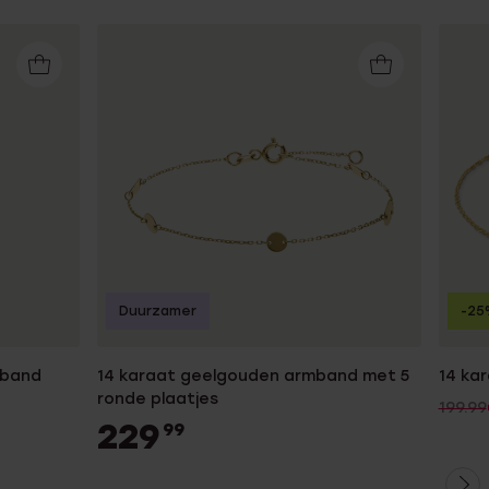
Duurzamer
-25
mband
14 karaat geelgouden armband met 5
14 ka
ronde plaatjes
199.99
229
99