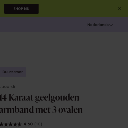
SHOP NU
 schieten
Nederlands
Duurzamer
Lucardi
14 Karaat geelgouden
armband met 3 ovalen
4.60
(10)