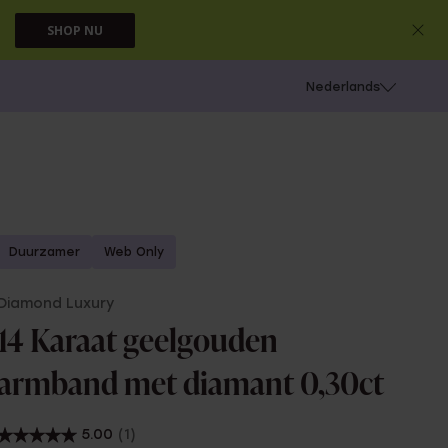
SHOP NU
 schieten
Nederlands
Duurzamer
Web Only
Diamond Luxury
14 Karaat geelgouden
armband met diamant 0,30ct
5.00
(1)