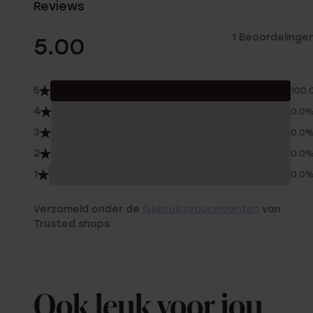
Reviews
1 Beoordelinge
5.00
5
100.
4
0.0
3
0.0
2
0.0
1
0.0
Verzameld onder de
Gebruiksvoorwaarden
van
Trusted shops
Ook leuk voor jou