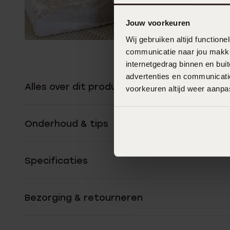
Jouw voorkeuren
Wij gebruiken altijd functio
communicatie naar jou makkel
internetgedrag binnen en bu
advertenties en communicatie
Alles over dit product
voorkeuren altijd weer aanp
Onderhoud & tips
Specificaties
Bezorging & retourneren