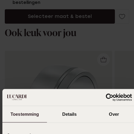
bestellingen
Selecteer maat & bestel
Ook leuk voor jou
Toestemming
Details
Over