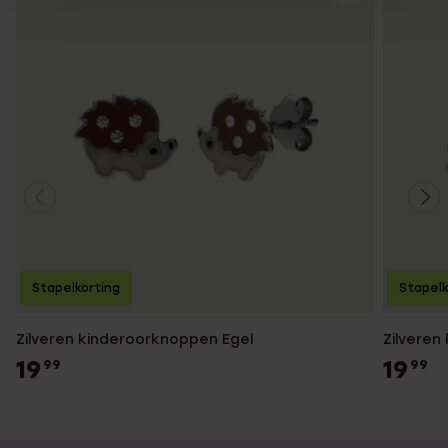
Stapelkorting
Stapelk
Zilveren kinderoorknoppen Egel
Zilveren
19
19
99
99