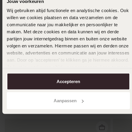
Jouw voorkeuren
Wij gebruiken altijd functionele en analytische cookies. Ook
willen we cookies plaatsen en data verzamelen om de
communicatie naar jou makkelijker en persoonlijker te
maken. Met deze cookies en data kunnen wij en derde
Zilveren 
partijen jouw internetgedrag binnen en buiten onze website
29
99
volgen en verzamelen. Hiermee passen wij en derden onze
website, advertenties en communicatie aan jouw interesses
-70%
Personaliseer
aan. Door op ‘accepteren’ te klikken ga je hiermee akkoord.
Je kunt je voorkeuren altijd weer aanpassen. Lees er meer
Stainless steel dames ring met zirkonia
over in ons
cookiebeleid
.
15
00
Accepteren
49.99
Anderen kochten ook
Aanpassen