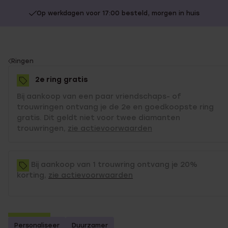
Op werkdagen voor 17:00 besteld, morgen in huis
You
Ringen
are
2e ring gratis
here:
Bij aankoop van een paar vriendschaps- of
trouwringen ontvang je de 2e en goedkoopste ring
gratis. Dit geldt niet voor twee diamanten
trouwringen,
zie actievoorwaarden
Bij aankoop van 1 trouwring ontvang je 20%
korting,
zie actievoorwaarden
2e gratis
Personaliseer
Duurzamer