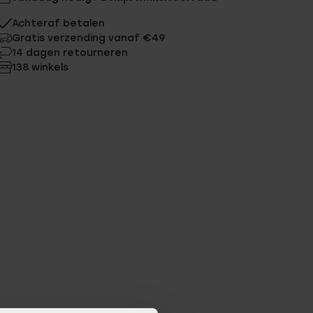
Achteraf betalen
Gratis verzending vanaf €49
14 dagen retourneren
138 winkels