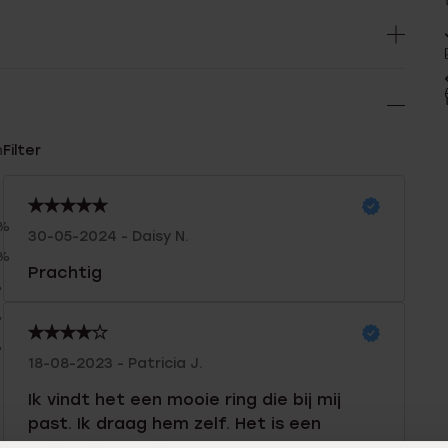
n
Filter
0%
30-05-2024 - Daisy N.
0%
Prachtig
%
%
%
18-08-2023 - Patricia J.
Ik vindt het een mooie ring die bij mij
past. Ik draag hem zelf. Het is een
verjaardagscadeau.