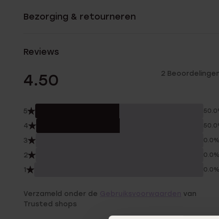
Trouwringen
Bezorging & retourneren
Accessoires
Reviews
Piercings
2 Beoordelinge
4.50
5
50.
4
50.
3
0.0
2
0.0
1
0.0
Verzameld onder de
Gebruiksvoorwaarden
van
Trusted shops