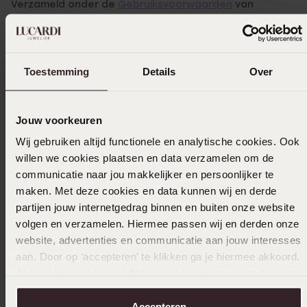
Verzameld onder de
Gebruiksvoorwaarden
van
Trusted shops
Filter
Toestemming
Details
Over
26-11-2024 - Maud
Jouw voorkeuren
hele leuke ring in combinatie van andere
ringen
Wij gebruiken altijd functionele en analytische cookies. Ook
willen we cookies plaatsen en data verzamelen om de
communicatie naar jou makkelijker en persoonlijker te
maken. Met deze cookies en data kunnen wij en derde
24-10-2024 - Solveig
partijen jouw internetgedrag binnen en buiten onze website
volgen en verzamelen. Hiermee passen wij en derden onze
website, advertenties en communicatie aan jouw interesses
aan. Door op ‘accepteren’ te klikken ga je hiermee akkoord.
30-08-2024 - Naomi P.
Je kunt je voorkeuren altijd weer aanpassen. Lees er meer
over in ons
cookiebeleid
.
Accepteren