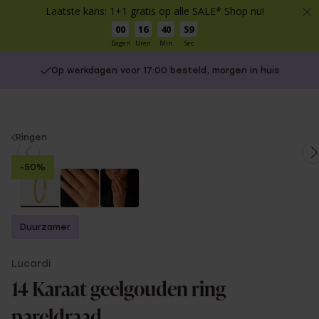
Laatste kans: 1+1 gratis op alle SALE* Shop nu!
00
16
40
59
Dagen
Uren
Min
Sec
Op werkdagen voor 17:00 besteld, morgen in huis
You
Ringen
are
-50%
here:
Duurzamer
Lucardi
14 Karaat geelgouden ring
pareldraad