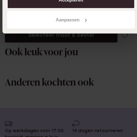
Toon meer
Aanpassen
Selecteer maat & bestel
Ook leuk voor jou
Anderen kochten ook
Op werkdagen voor 17:00
14 dagen retourneren