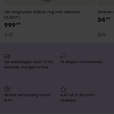
14K witgouden solitair ring met diamant
Zilveren
(0,20ct.)
34
99
999
99
Op werkdagen voor 17:00
14 dagen retourneren
besteld, morgen in huis
Gratis verzending vanaf
4,67 uit 5 (82.000+
€49
reviews)