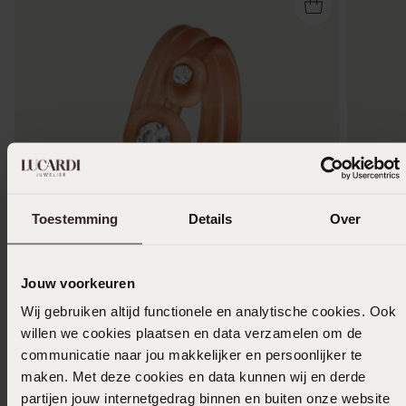
Toestemming
Details
Over
1+1 gratis
Jouw voorkeuren
-70%
-50%
Wij gebruiken altijd functionele en analytische cookies. Ook
Roséplated ringenset met zirkonia voor dames
Stainless
willen we cookies plaatsen en data verzamelen om de
11
12
99
communicatie naar jou makkelijker en persoonlijker te
39.98
24.99
maken. Met deze cookies en data kunnen wij en derde
partijen jouw internetgedrag binnen en buiten onze website