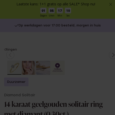
Laatste kans: 1+1 gratis op alle SALE* Shop nu!
01
08
17
10
Dagen
Uren
Min
Sec
Op werkdagen voor 17:00 besteld, morgen in huis
You
Ringen
are
here:
Duurzamer
Diamond Solitair
14 karaat geelgouden solitair ring
met diamant (0,30ct.)