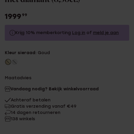
1999
99
Krijg 10% memberkorting
Log in
of
meld je aan
1999.99
Zonder memberkorting
Kleur sieraad:
Goud
1799.99
Met memberkorting
Maatadvies
Vandaag nodig? Bekijk winkelvoorraad
Achteraf betalen
Gratis verzending vanaf €49
14 dagen retourneren
138 winkels