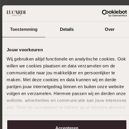
09-10-2023 - A K.
Toestemming
Details
Over
Hele mooie trouwringen
Jouw voorkeuren
Wij gebruiken altijd functionele en analytische cookies. Ook
Ik ga akkoord met de
voorwaarden
voor speciale
willen we cookies plaatsen en data verzamelen om de
bestellingen
communicatie naar jou makkelijker en persoonlijker te
Selecteer maat & bestel
maken. Met deze cookies en data kunnen wij en derde
partijen jouw internetgedrag binnen en buiten onze website
Ook leuk voor jou
volgen en verzamelen. Hiermee passen wij en derden onze
website, advertenties en communicatie aan jouw interesses
aan. Door op ‘accepteren’ te klikken ga je hiermee akkoord.
Je kunt je voorkeuren altijd weer aanpassen. Lees er meer
over in ons
cookiebeleid
.
Accepteren