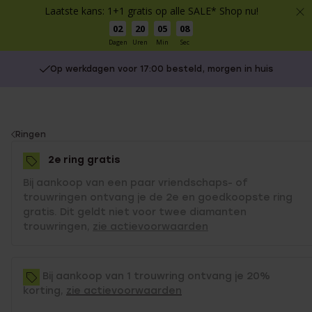
Laatste kans: 1+1 gratis op alle SALE* Shop nu!
02
20
05
08
Dagen
Uren
Min
Sec
Op werkdagen voor 17:00 besteld, morgen in huis
You
Ringen
are
2e ring gratis
here:
Bij aankoop van een paar vriendschaps- of
trouwringen ontvang je de 2e en goedkoopste ring
gratis. Dit geldt niet voor twee diamanten
trouwringen,
zie actievoorwaarden
Bij aankoop van 1 trouwring ontvang je 20%
korting,
zie actievoorwaarden