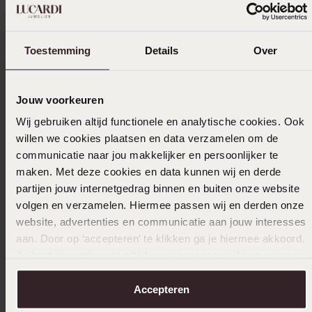
Toestemming
Details
Over
Jouw voorkeuren
Wij gebruiken altijd functionele en analytische cookies. Ook
willen we cookies plaatsen en data verzamelen om de
-43%
communicatie naar jou makkelijker en persoonlijker te
maken. Met deze cookies en data kunnen wij en derde
14 Karaa
partijen jouw internetgedrag binnen en buiten onze website
stenen
volgen en verzamelen. Hiermee passen wij en derden onze
1
279.99
website, advertenties en communicatie aan jouw interesses
aan. Door op ‘accepteren’ te klikken ga je hiermee akkoord.
Je kunt je voorkeuren altijd weer aanpassen. Lees er meer
over in ons
cookiebeleid
.
Accepteren