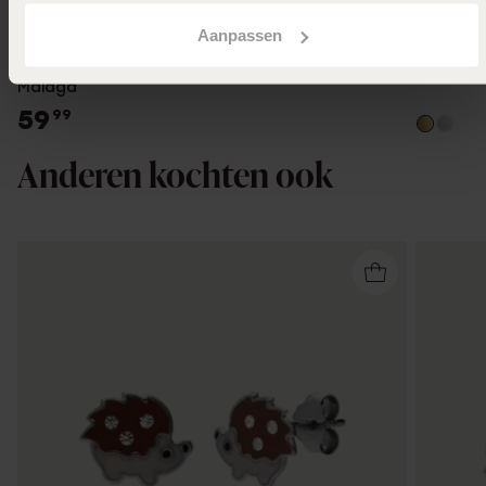
Bestseller
2e gratis
Aanpassen
Stainless steel goldplated herenliefdesring
Malaga
59
99
Anderen kochten ook