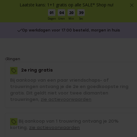
Laatste kans: 1+1 gratis op alle SALE* Shop nu!
01
04
20
39
Dagen
Uren
Min
Sec
Op werkdagen voor 17:00 besteld, morgen in huis
You
Ringen
are
2e ring gratis
here:
Bij aankoop van een paar vriendschaps- of
trouwringen ontvang je de 2e en goedkoopste ring
gratis. Dit geldt niet voor twee diamanten
trouwringen,
zie actievoorwaarden
Bij aankoop van 1 trouwring ontvang je 20%
korting,
zie actievoorwaarden