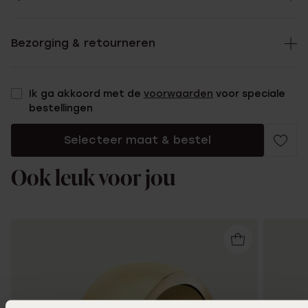
Bezorging & retourneren
Ik ga akkoord met de
voorwaarden
voor speciale
bestellingen
Selecteer maat & bestel
Ook leuk voor jou