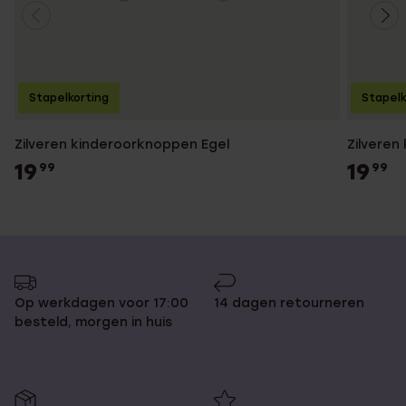
Stapelkorting
Stapelk
Zilveren kinderoorknoppen Egel
Zilveren
19
19
99
99
Op werkdagen voor 17:00
14 dagen retourneren
besteld, morgen in huis