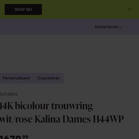
SHOP NU
 schieten
Nederlands
Personaliseer
Duurzamer
Schalins
14K bicolour trouwring
wit/rose Kalina Dames H44WP
99