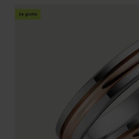
Enkelbandjes
2e gratis
Trouwringen
Accessoires
Piercings