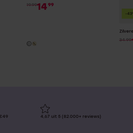
14
99
19.99
-4
Zilver
34.99
 €49
4,67 uit 5 (82.000+ reviews)