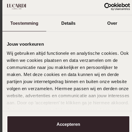
05-11-2025 - Nens C.
Toestemming
Details
Over
Goede prijs kwaliteit verhouding.
Jouw voorkeuren
Wij gebruiken altijd functionele en analytische cookies. Ook
12-12-2023 - Jan d.
willen we cookies plaatsen en data verzamelen om de
communicatie naar jou makkelijker en persoonlijker te
Als cadeau voor mijn vrouw
maken. Met deze cookies en data kunnen wij en derde
partijen jouw internetgedrag binnen en buiten onze website
volgen en verzamelen. Hiermee passen wij en derden onze
08-05-2023 - W D.
website, advertenties en communicatie aan jouw interesses
aan. Door op ‘accepteren’ te klikken ga je hiermee akkoord.
Het is precies wat ik had verwacht
Je kunt je voorkeuren altijd weer aanpassen. Lees er meer
over in ons
cookiebeleid
.
Toon meer
Accepteren