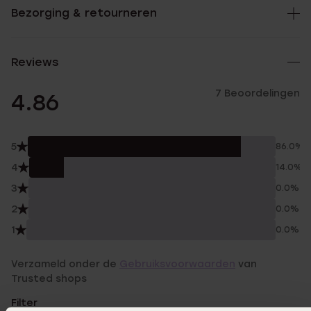
Bezorging & retourneren
Reviews
7 Beoordelingen
4.86
5
86.0%
4
14.0%
3
0.0%
2
0.0%
1
0.0%
Verzameld onder de
Gebruiksvoorwaarden
van
Trusted shops
Filter