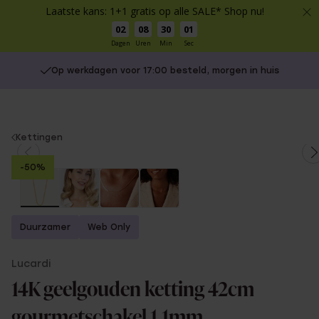
Laatste kans: 1+1 gratis op alle SALE* Shop nu!
02
08
30
01
Dagen
Uren
Min
Sec
Op werkdagen voor 17:00 besteld, morgen in huis
You
Kettingen
are
-50%
here:
Duurzamer
Web Only
Lucardi
14K geelgouden ketting 42cm
gourmetschakel 1,1mm