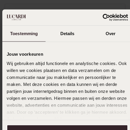
25-12-2024 - H D.
Mooie ketting, goede kwaliteit. Vervanging
Toestemming
Details
Over
voor een ketting die wat versleten was.
Jouw voorkeuren
Wij gebruiken altijd functionele en analytische cookies. Ook
14-12-2024 - Warna
willen we cookies plaatsen en data verzamelen om de
Halsketting viel in de smaak. Goede
communicatie naar jou makkelijker en persoonlijker te
afhandeling bij de aanschaf
maken. Met deze cookies en data kunnen wij en derde
partijen jouw internetgedrag binnen en buiten onze website
volgen en verzamelen. Hiermee passen wij en derden onze
website, advertenties en communicatie aan jouw interesses
02-09-2024 - Sengül K.
aan. Door op ‘accepteren’ te klikken ga je hiermee akkoord.
Prachtig ketting ✨❤️ Draag ik met plezier ✨
Je kunt je voorkeuren altijd weer aanpassen. Lees er meer
❤️
over in ons
cookiebeleid
.