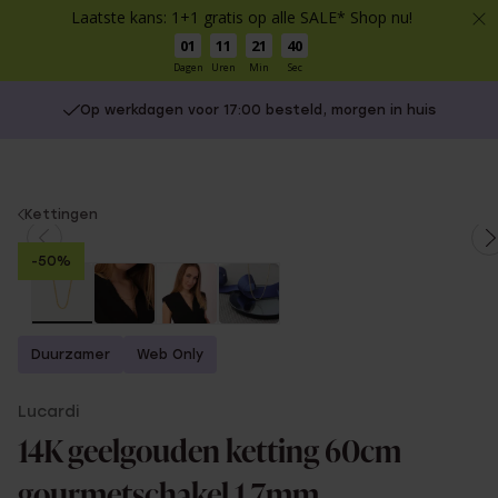
Laatste kans: 1+1 gratis op alle SALE* Shop nu!
01
11
21
40
Dagen
Uren
Min
Sec
Op werkdagen voor 17:00 besteld, morgen in huis
You
Kettingen
are
-50%
here:
Duurzamer
Web Only
Lucardi
14K geelgouden ketting 60cm
gourmetschakel 1,7mm