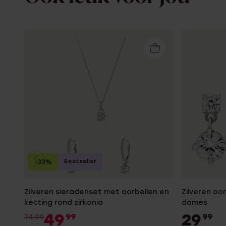
Bestseller
-33%
Zilveren sieradenset met oorbellen en
Zilveren oo
ketting rond zirkonia
dames
49
29
99
99
74.99