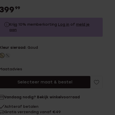
399
99
Krijg 10% memberkorting
Log in
of
meld je
aan
399.99
Zonder memberkorting
Kleur sieraad:
Goud
359.99
Met memberkorting
Maatadvies
Selecteer maat & bestel
Vandaag nodig? Bekijk winkelvoorraad
Achteraf betalen
Gratis verzending vanaf €49