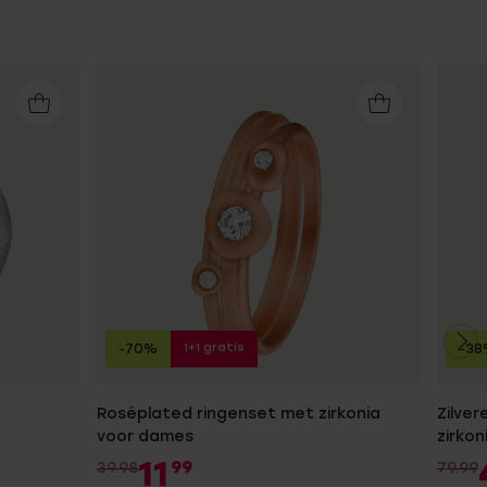
1+1 gratis
-70%
-38
Roséplated ringenset met zirkonia
Zilver
voor dames
zirkon
11
99
39.98
79.99