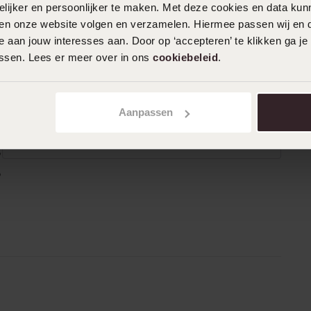
ijker en persoonlijker te maken. Met deze cookies en data kunn
iten onze website volgen en verzamelen. Hiermee passen wij en 
n
Filter
 aan jouw interesses aan. Door op ‘accepteren’ te klikken ga je
assen. Lees er meer over in ons
cookiebeleid
.
0%
09-01-2024 - H.d. M.
%
Aanpassen
Mijn aanstaande vrouw is dolgelukkig
%
met de verlovingsring.
%
%