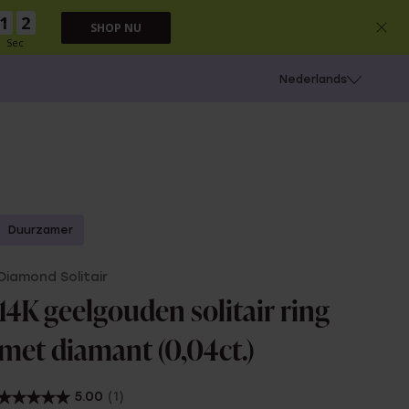
1
1
SHOP NU
Sec
 schieten
Nederlands
Duurzamer
Diamond Solitair
14K geelgouden solitair ring
met diamant (0,04ct.)
5.00
(1)