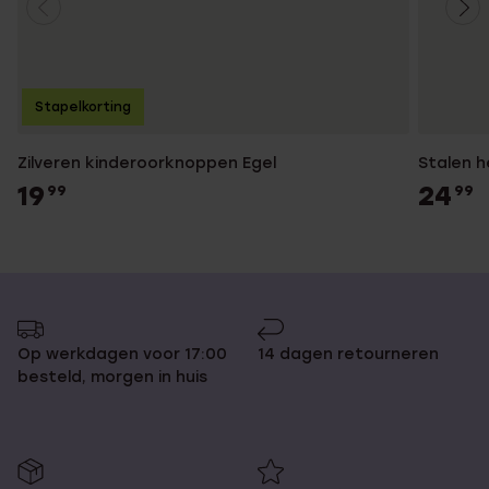
Stapelkorting
Zilveren kinderoorknoppen Egel
Stalen h
19
24
99
99
Op werkdagen voor 17:00
14 dagen retourneren
besteld, morgen in huis