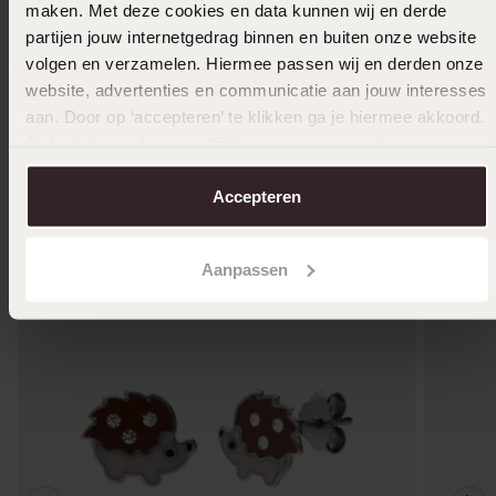
maken. Met deze cookies en data kunnen wij en derde
9 K witte verlovingsring dia Bouganville H103
9 karaat
partijen jouw internetgedrag binnen en buiten onze website
Bouganvi
3,079
99
3849.99
volgen en verzamelen. Hiermee passen wij en derden onze
3149.99
website, advertenties en communicatie aan jouw interesses
aan. Door op ‘accepteren’ te klikken ga je hiermee akkoord.
Je kunt je voorkeuren altijd weer aanpassen. Lees er meer
Anderen kochten ook
over in ons
cookiebeleid
.
Accepteren
Aanpassen