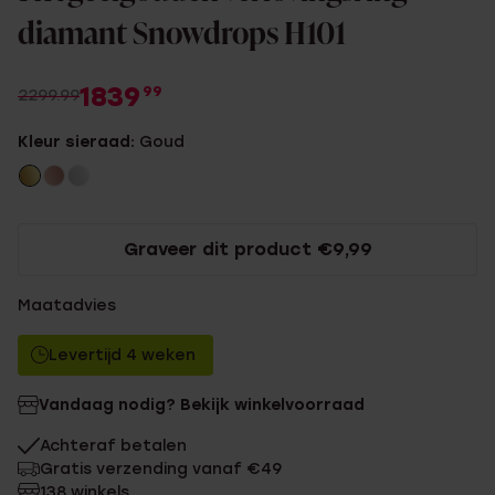
diamant Snowdrops H101
1839
99
2299.99
Kleur sieraad:
Goud
Graveer dit product €9,99
Maatadvies
Levertijd 4 weken
Vandaag nodig? Bekijk winkelvoorraad
Achteraf betalen
Gratis verzending vanaf €49
138 winkels