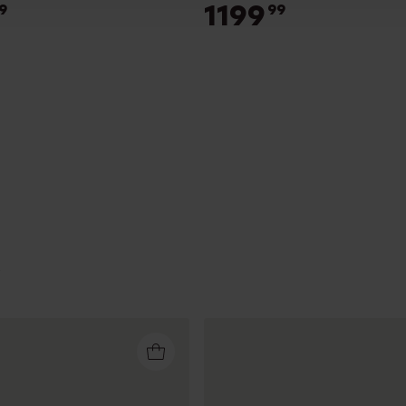
1199
9
99