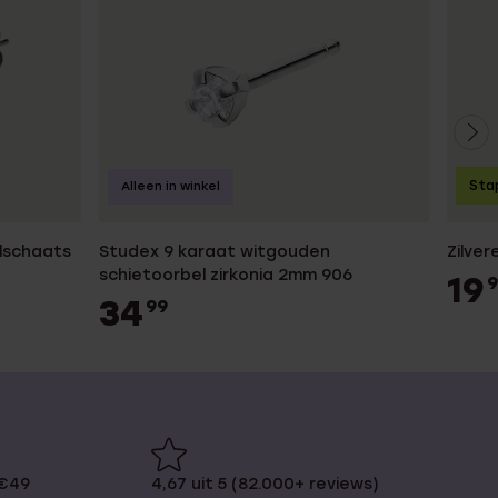
Sta
Alleen in winkel
lschaats
Studex 9 karaat witgouden
Zilve
schietoorbel zirkonia 2mm 906
19
9
34
99
 €49
4,67 uit 5 (82.000+ reviews)