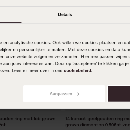
Details
nele en analytische cookies. Ook willen we cookies plaatsen en 
ijker en persoonlijker te maken. Met deze cookies en data kunn
iten onze website volgen en verzamelen. Hiermee passen wij en 
 aan jouw interesses aan. Door op ‘accepteren’ te klikken ga je
assen. Lees er meer over in ons
cookiebeleid
.
Aanpassen
gouden ring met lab grown
14 karaat geelgouden ring me
2ct
grown diamanten 0,505ct vo