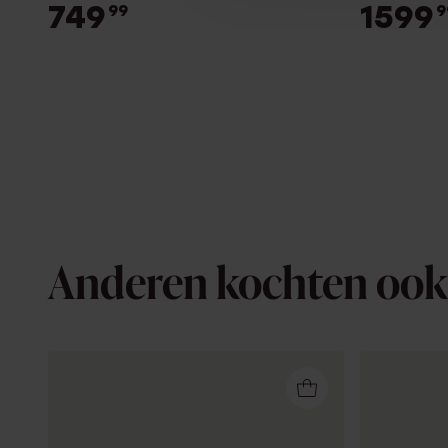
749
1599
99
9
Anderen kochten ook