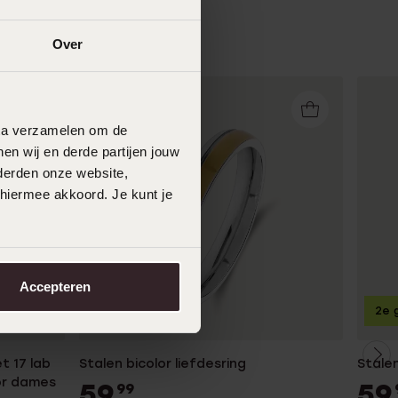
Over
data verzamelen om de
en wij en derde partijen jouw
derden onze website,
 hiermee akkoord. Je kunt je
Accepteren
2e gratis
2e g
t 17 lab
Stalen bicolor liefdesring
Stalen
or dames
59
59
99