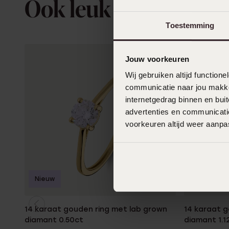
Ook leuk voor jou
Toestemming
Jouw voorkeuren
Wij gebruiken altijd functio
communicatie naar jou makkel
internetgedrag binnen en bu
advertenties en communicatie
voorkeuren altijd weer aanp
Nieuw
Nieuw
14 karaat gouden ring met lab grown
14 karaat 
diamant 0.50ct
diamant 1.1