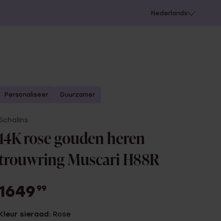
 schieten
Nederlands
Personaliseer
Duurzamer
Schalins
14K rose gouden heren
trouwring Muscari H88R
1649
99
Kleur sieraad:
Rose