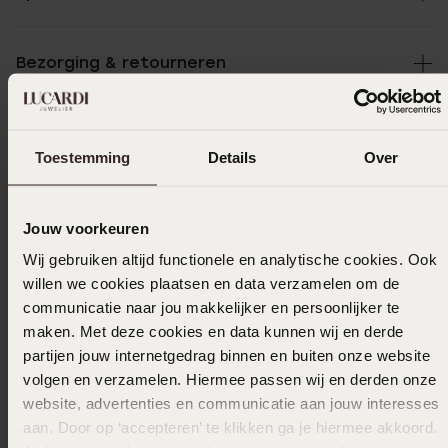
Bezorging & retourneren
Ik ga akkoord met de
voorwaarden
voor speciale
Toestemming
Details
Over
bestellingen
Selecteer maat & bestel
Jouw voorkeuren
Ook leuk voor jou
Wij gebruiken altijd functionele en analytische cookies. Ook
willen we cookies plaatsen en data verzamelen om de
communicatie naar jou makkelijker en persoonlijker te
maken. Met deze cookies en data kunnen wij en derde
Anderen kochten ook
partijen jouw internetgedrag binnen en buiten onze website
volgen en verzamelen. Hiermee passen wij en derden onze
website, advertenties en communicatie aan jouw interesses
aan. Door op ‘accepteren’ te klikken ga je hiermee akkoord.