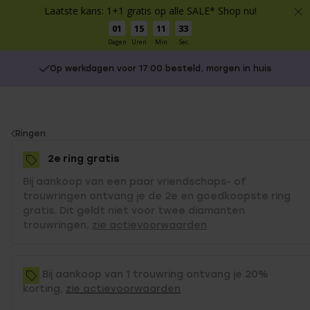
Laatste kans: 1+1 gratis op alle SALE* Shop nu!
01
15
11
33
Dagen
Uren
Min
Sec
Op werkdagen voor 17:00 besteld, morgen in huis
You
Ringen
are
2e ring gratis
here:
Bij aankoop van een paar vriendschaps- of
trouwringen ontvang je de 2e en goedkoopste ring
gratis. Dit geldt niet voor twee diamanten
trouwringen,
zie actievoorwaarden
Bij aankoop van 1 trouwring ontvang je 20%
korting,
zie actievoorwaarden