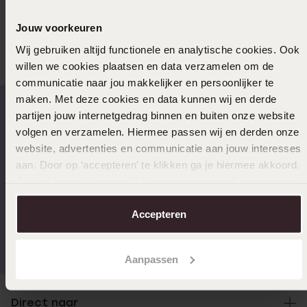
Anderen kochten ook
Jouw voorkeuren
Wij gebruiken altijd functionele en analytische cookies. Ook
willen we cookies plaatsen en data verzamelen om de
communicatie naar jou makkelijker en persoonlijker te
maken. Met deze cookies en data kunnen wij en derde
partijen jouw internetgedrag binnen en buiten onze website
volgen en verzamelen. Hiermee passen wij en derden onze
Op werkdagen voor 17:00
14 dagen retourneren
website, advertenties en communicatie aan jouw interesses
besteld, morgen in huis
aan. Door op ‘accepteren’ te klikken ga je hiermee akkoord.
Je kunt je voorkeuren altijd weer aanpassen. Lees er meer
over in ons
cookiebeleid
.
Accepteren
Gratis verzending vanaf
4,67 uit 5 (82.000+
€49
reviews)
Aanpassen
Direct naar