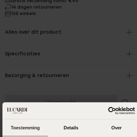
Gratis verzending vanaf €49
14 dagen retourneren
138 winkels
Alles over dit product
Specificaties
Bezorging & retourneren
Uitverkocht
Ook leuk voor jou
Toestemming
Details
Over