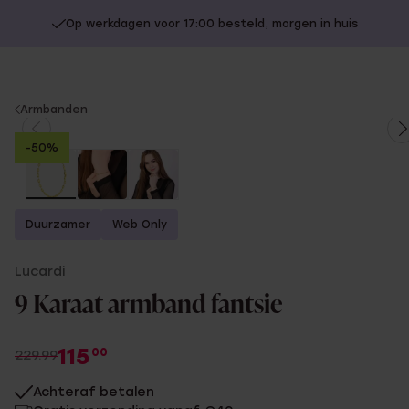
Op werkdagen voor 17:00 besteld, morgen in huis
You
Armbanden
are
-50%
here:
Duurzamer
Web Only
Lucardi
9 Karaat armband fantsie
115
00
229.99
Achteraf betalen