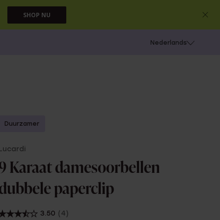
SHOP NU
 schieten
Nederlands
Duurzamer
Lucardi
9 Karaat damesoorbellen
dubbele paperclip
3.50
(4)