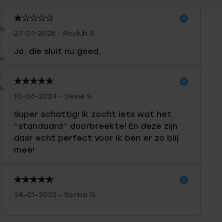
0%
27-01-2025 - Roukih R.
%
Ja, die sluit nu goed,
0%
%
0%
10-06-2024 - Desie S.
Super schattig! Ik zocht iets wat het
“standaard” doorbreekte! En deze zijn
dasr echt perfect voor ik ben er zo blij
mee!
24-01-2023 - Sorina G.