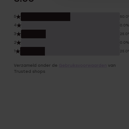
5
50.
4
0.0
3
25.
2
0.0
1
25.
Verzameld onder de
Gebruiksvoorwaarden
van
Trusted shops