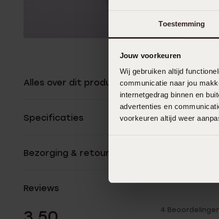
Toestemming
Jouw voorkeuren
Wij gebruiken altijd functio
Alles over dit product
communicatie naar jou makkel
internetgedrag binnen en bu
advertenties en communicatie
Specificaties
voorkeuren altijd weer aanp
Bezorging & retourneren
Reviews
4 Beoordelinge
3.50