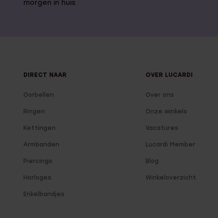
morgen in huis
DIRECT NAAR
OVER LUCARDI
Oorbellen
Over ons
Ringen
Onze winkels
Kettingen
Vacatures
Armbanden
Lucardi Member
Piercings
Blog
Horloges
Winkeloverzicht
Enkelbandjes