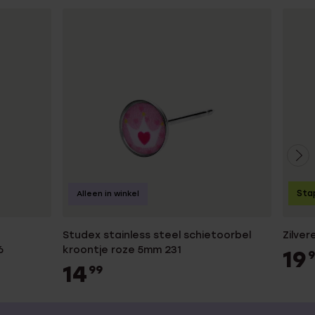
Sta
Alleen in winkel
Studex stainless steel schietoorbel
Zilve
6
kroontje roze 5mm 231
19
9
14
99