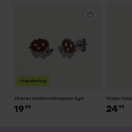
Stapelkorting
Zilveren kinderoorknoppen Egel
Stalen helix
19
24
99
99