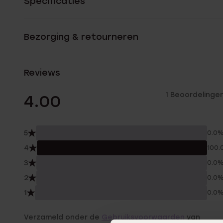
Specificaties
Bezorging & retourneren
Reviews
1 Beoordelinge
4.00
5
0.0
4
100.
3
0.0
2
0.0
1
0.0
Verzameld onder de
Gebruiksvoorwaarden
van