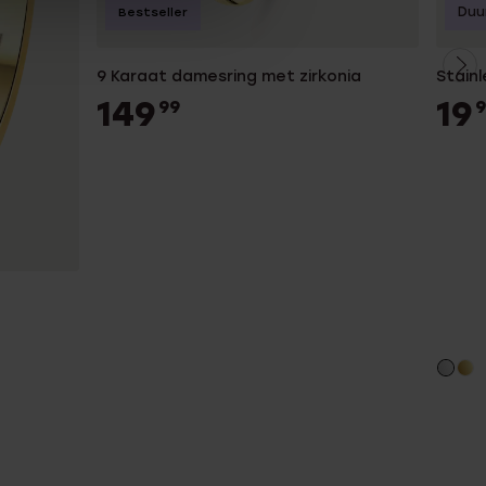
Duu
Bestseller
9 Karaat damesring met zirkonia
Stainl
149
19
99
9