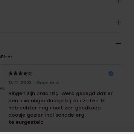
n
Filter
%
13-11-2023 - Geanne W.
0%
Ringen zijn prachtig. Werd gezegd dat er
%
een luxe ringendoosje bij zou zitten. Ik
%
heb echter nog nooit zon goedkoop
doosje gezien incl schade erg
%
teleurgesteld