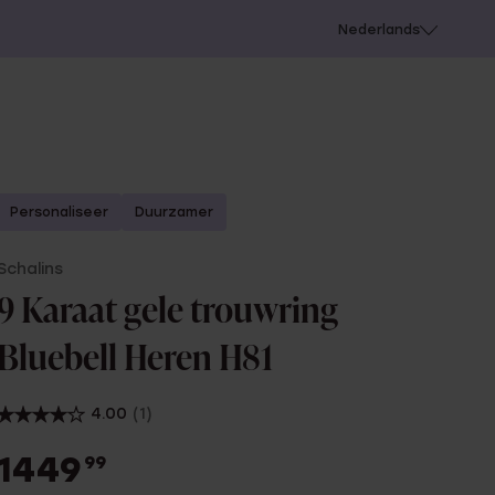
 schieten
Nederlands
Personaliseer
Duurzamer
Schalins
9 Karaat gele trouwring
Bluebell Heren H81
4.00
(1)
1449
99