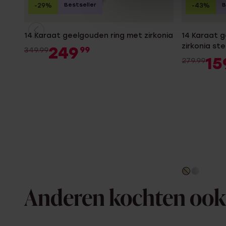
Bestseller
B
-29%
-43%
14 Karaat geelgouden ring met zirkonia
14 Karaat 
zirkonia st
249
99
349.99
15
279.99
Anderen kochten ook