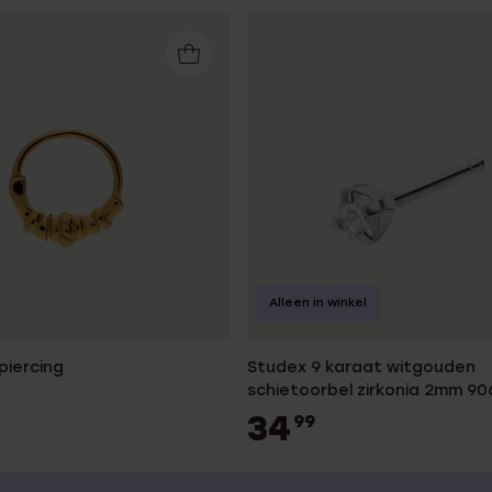
Alleen in winkel
piercing
Studex 9 karaat witgouden
schietoorbel zirkonia 2mm 90
34
99