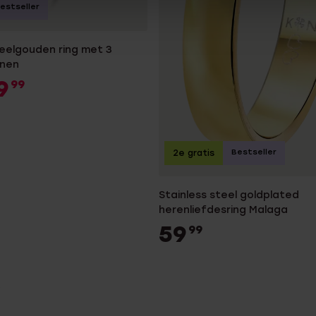
estseller
geelgouden ring met 3
enen
9
99
Bestseller
2e gratis
Stainless steel goldplated
herenliefdesring Malaga
59
99